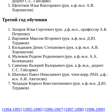
доцент С.С. Гайсарян)
Щепетков Илья Викторович (рук. к.ф.-м.н. А.В.
Хорошилов)
Третий год обучения
Захаров Илья Сергеевич (рук. д.ф.-м.н., профессор А.К.
Петренко)
Варламов Максим Игоревич (рук. к.ф.-м.н. Д.Ю.
Турдаков)
Кильдишев Денис Степанович (рук. к.ф.-м.н. А.В.
Хорошилов)
Мулюков Родион Родионович (рук. к.ф.-м.н. А.А.
Белеванцев)
Савченко Валерий Валерьевич (рук. к.ф.-м.н., доцент
С.С. Гайсарян)
Шаповал Павел Николаевич (рук. член-корр. РАН, д.ф.-
м.н. А.И. Аветисян)
Чихрадзе Кирилл Константинович (рук. к.ф.-м.н. Д.Ю.
Турдаков)
[1994-1995]
[1995-1996]
[1996-1997]
[1997-1998]
[1998-1999]