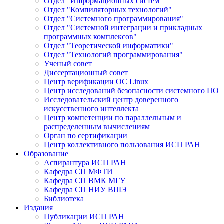
Отдел "Информационных систем"
Отдел "Компиляторных технологий"
Отдел "Системного программирования"
Отдел "Системной интеграции и прикладных
программных комплексов"
Отдел "Теоретической информатики"
Отдел "Технологий программирования"
Ученый совет
Диссертационный совет
Центр верификации ОС Linux
Центр исследований безопасности системного ПО
Исследовательский центр доверенного
искусственного интеллекта
Центр компетенции по параллельным и
распределенным вычислениям
Орган по сертификации
Центр коллективного пользования ИСП РАН
Образование
Аспирантура ИСП РАН
Кафедра СП МФТИ
Кафедра СП ВМК МГУ
Кафедра СП НИУ ВШЭ
Библиотека
Издания
Публикации ИСП РАН