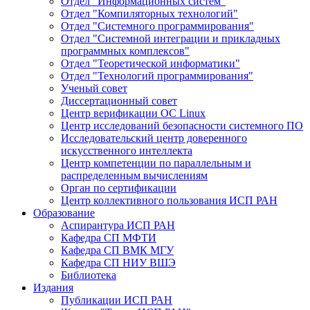
Отдел "Информационных систем"
Отдел "Компиляторных технологий"
Отдел "Системного программирования"
Отдел "Системной интеграции и прикладных
программных комплексов"
Отдел "Теоретической информатики"
Отдел "Технологий программирования"
Ученый совет
Диссертационный совет
Центр верификации ОС Linux
Центр исследований безопасности системного ПО
Исследовательский центр доверенного
искусственного интеллекта
Центр компетенции по параллельным и
распределенным вычислениям
Орган по сертификации
Центр коллективного пользования ИСП РАН
Образование
Аспирантура ИСП РАН
Кафедра СП МФТИ
Кафедра СП ВМК МГУ
Кафедра СП НИУ ВШЭ
Библиотека
Издания
Публикации ИСП РАН