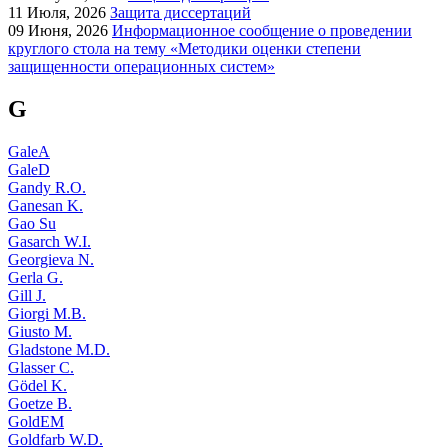
11
Июля, 2026
Защита диссертаций
09
Июня, 2026
Информационное сообщение о проведении
круглого стола на тему «Методики оценки степени
защищенности операционных систем»
G
GaleA
GaleD
Gandy R.O.
Ganesan K.
Gao Su
Gasarch W.I.
Georgieva N.
Gerla G.
Gill J.
Giorgi M.B.
Giusto M.
Gladstone M.D.
Glasser C.
Gödel K.
Goetze B.
GoldEM
Goldfarb W.D.