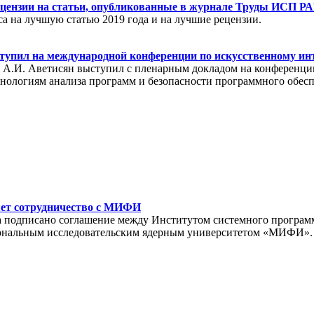
рецензии на статьи, опубликованные в журнале Труды ИСП Р
а на лучшую статью 2019 года и на лучшие рецензии.
тупил на международной конференции по искусственному инт
.И. Аветисян выступил с пленарным докладом на конференции 
нологиям анализа программ и безопасности программного обеспе
т сотрудничество с МИФИ
да подписано соглашение между Институтом системного програм
нальным исследовательским ядерным университетом «МИФИ».