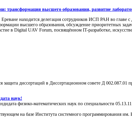
: трансформация высшего образования, развитие лаборато
 в Ереване находится делегация сотрудников ИСП РАН во главе с
ормации высшего образования, обсуждение приоритетных задач
частие в Digital UAV Forum, посвящённом IT-разработке, искусс
тся защита диссертаций в Диссертационном совете Д 002.087.01
дата наук!
ндидата физико-математических наук по специальности 05.13.1
йствующем на базе Института системного программирования им.