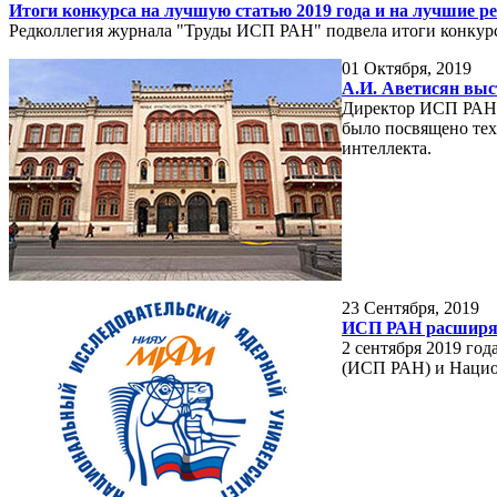
Итоги конкурса на лучшую статью 2019 года и на лучшие 
Редколлегия журнала "Труды ИСП РАН" подвела итоги конкурс
01
Октября, 2019
А.И. Аветисян выс
Директор ИСП РАН А
было посвящено тех
интеллекта.
23
Сентября, 2019
ИСП РАН расширяе
2 сентября 2019 го
(ИСП РАН) и Нацио