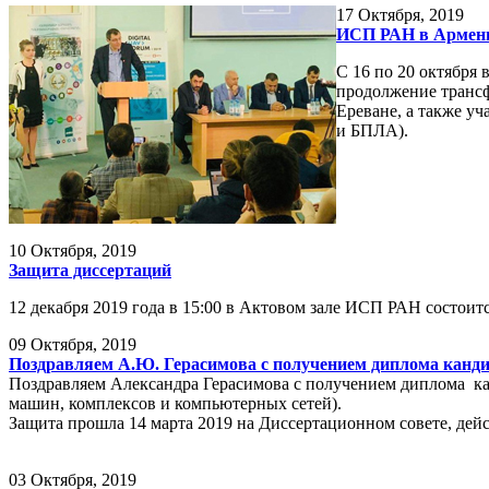
17
Октября, 2019
ИСП РАН в Армении
С 16 по 20 октября
продолжение трансф
Ереване, а также у
и БПЛА).
10
Октября, 2019
Защита диссертаций
12 декабря 2019 года в 15:00 в Актовом зале ИСП РАН состои
09
Октября, 2019
Поздравляем А.Ю. Герасимова с получением диплома канди
Поздравляем Александра Герасимова с получением диплома ка
машин, комплексов и компьютерных сетей).
Защита прошла 14 марта 2019 на Диссертационном совете, де
03
Октября, 2019