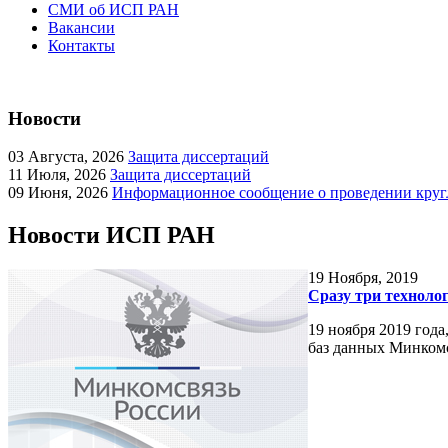
СМИ об ИСП РАН
Вакансии
Контакты
Новости
03
Августа, 2026
Защита диссертаций
11
Июля, 2026
Защита диссертаций
09
Июня, 2026
Информационное сообщение о проведении кругл
Новости ИСП РАН
19
Ноября, 2019
Сразу три техноло
19 ноября 2019 год
баз данных Минкомс