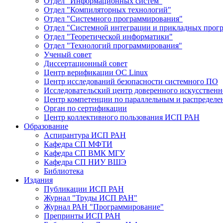
Отдел "Информационных систем"
Отдел "Компиляторных технологий"
Отдел "Системного программирования"
Отдел "Системной интеграции и прикладных прог
Отдел "Теоретической информатики"
Отдел "Технологий программирования"
Ученый совет
Диссертационный совет
Центр верификации ОС Linux
Центр исследований безопасности системного ПО
Исследовательский центр доверенного искусственн
Центр компетенции по параллельным и распредел
Орган по сертификации
Центр коллективного пользования ИСП РАН
Образование
Аспирантура ИСП РАН
Кафедра СП МФТИ
Кафедра СП ВМК МГУ
Кафедра СП НИУ ВШЭ
Библиотека
Издания
Публикации ИСП РАН
Журнал "Труды ИСП РАН"
Журнал РАН "Программирование"
Препринты ИСП РАН