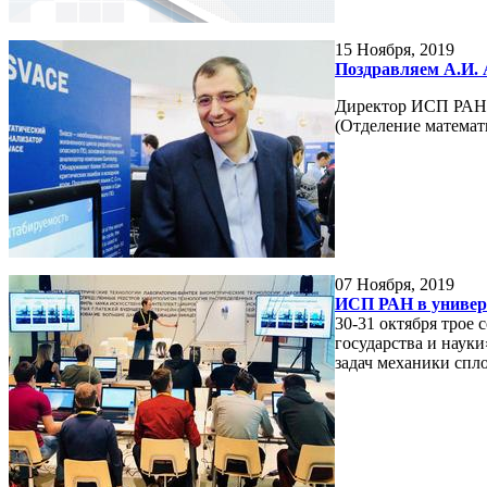
15
Ноября, 2019
Поздравляем А.И. 
Директор ИСП РАН А
(Отделение математ
07
Ноября, 2019
ИСП РАН в универс
30-31 октября трое
государства и наук
задач механики сп