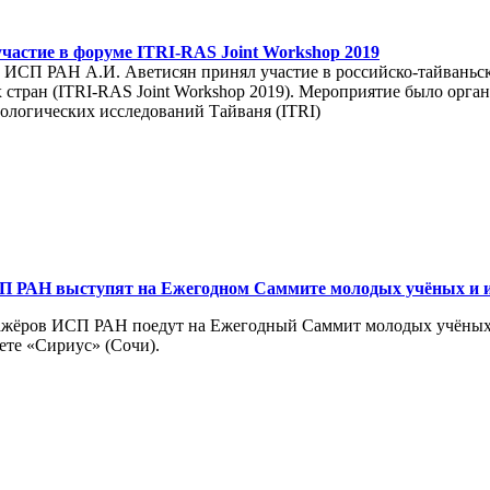
астие в форуме ITRI-RAS Joint Workshop 2019
р ИСП РАН А.И. Аветисян принял участие в российско-тайваньс
х стран (ITRI-RAS Joint Workshop 2019). Мероприятие было орга
ологических исследований Тайваня (ITRI)
П РАН выступят на Ежегодном Саммите молодых учёных и 
тажёров ИСП РАН поедут на Ежегодный Саммит молодых учёных 
ете «Сириус» (Сочи).