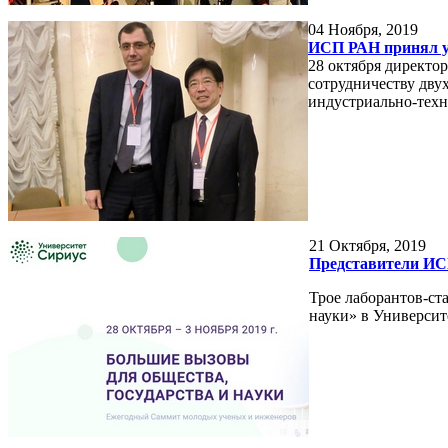
04
Ноября, 2019
ИСП РАН принял уч
28 октября директо
сотрудничеству дву
индустриально-техн
21
Октября, 2019
Представители ИС
Трое лаборантов-с
науки» в Университ