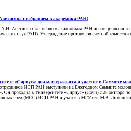
Аветисяна c избранием в академики РАН!
.И. Аветисян стал первым академиком РАН по специальности 
ических наук РАН). Утверждение протоколов счетной комиссии по
итете «Сириус»: два мастер-класса и участие в Саммите мо
 сотрудников ИСП РАН выступили на Ежегодном Саммите молод
и». Он проходил в Университете «Сириус» (Сочи) с 28 октября п
лошных сред (МСС) ИСП РАН и учатся в МГУ им. М.В. Ломоносо