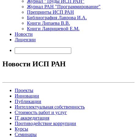
Журнал "Труды ИСП РАН"
Журнал РАН "Программирование"
Препринты ИСП РАН
Библиография Лаврова И.А.
Книги Липаева В.В.
Книги Лаврищевой Е.М.
Новости
Лицензии
Новости ИСП РАН
Проекты
Инновации
Публикации
Интеллектуальная собственность
Стоимость работ и услуг
IT аккредитация
Противодействие коррупции
Курсы
Семинары