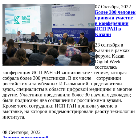
07
Октября, 2022
Более 300 человек
приняли участие
в конференции
ИСП РАН в
Казани
23 сентября в
Казани в рамках
форума Kazan
Digital Week
состоялась
конференция ИСП РАН «Иванниковские чтения», которая
собрала более 300 участников. В их числе − сотрудники
российских и зарубежных ИТ-компаний, представители
вузов, специалисты в области цифровой медицины и многие
другие. Участники представили более 30 научных докладов;
были подписаны два соглашения с российскими вузами.
Кроме того, сотрудники ИСП РАН приняли участие в
выставке, на которой продемонстрировали работу технологий
института.
08
Сентября, 2022
Защита диссертаций