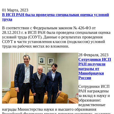
01
Марта, 2023
В ИСП РАН была проведена специальная оценка условий
труда
В соответствии с Федеральным законом № 426-ФЗ от
28.12.2013 г. в ИСП РАН была проведена специальная оценка
условий труда (СОУТ). Данные о результатах проведения
СОУТ в части установления классов (подклассов) условий
труда на рабочих местах во вложении.
28
Февраля, 2023
Сотрудники ИСП
РАН получили
награды от
Минобрнауки
России
Сотрудники ИСП
РАН награждены
за вклад в науку и
образование:
ведомственные
награды Министерства науки и высшего образования
Российской Федерации вручил директор института, академик