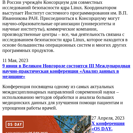
В России учреждён Консорциум для совместных
исследований безопасности ядра Linux. Координатором
выступает Институт системного программирования им. В.П.
Иванникова РАН. Присоединиться к Консорциуму могут
научно-образовательные организации (университеты и
научные институты), коммерческие компании,
производственные центры – все, чья деятельность связана с
исследованием безопасности ядра Linux, которое находится в
основе большинства операционных систем и многих других
программных продуктов.
11
Мая, 2023
9 июня в Великом Новгороде состоится III Международная
научно-практическая конференция «Анализ данных в
медицине»
Конференция посвящена одному из самых актуальных
междисциплинарных направлений современной науки –
использованию методов обработки и анализа больших
медицинских данных для улучшения помощи пациентам и
упрощения работы врачей.
27
Апреля, 2023
Х конференция
«OS DAY.