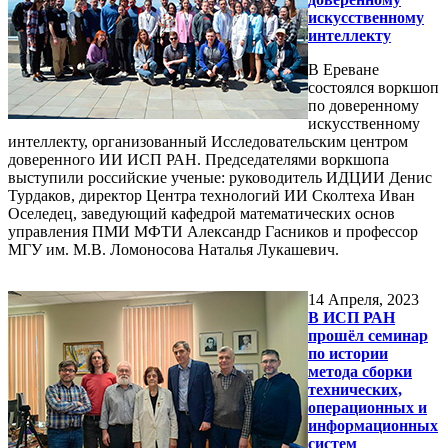
искусственному
интеллекту
В Ереване
состоялся воркшоп
по доверенному
искусственному
интеллекту, организованный Исследовательским центром
доверенного ИИ ИСП РАН. Председателями воркшопа
выступили российские ученые: руководитель ИДЦИИ Денис
Турдаков, директор Центра технологий ИИ Сколтеха Иван
Оселедец, заведующий кафедрой математических основ
управления ПМИ МФТИ Александр Гасников и профессор
МГУ им. М.В. Ломоносова Наталья Лукашевич.
14
Апреля, 2023
В ИСП РАН
прошёл семинар
по истории
метода сборки
технических,
операционных и
информационных
систем