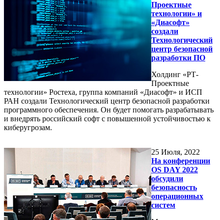
Проектные
технологии» и
«Диасофт»
создали
Технологический
центр безопасной
разработки ПО
Холдинг «РТ-
Проектные
технологии» Ростеха, группа компаний «Диасофт» и ИСП
РАН создали Технологический центр безопасной разработки
программного обеспечения. Он будет помогать разрабатывать
и внедрять российский софт с повышенной устойчивостью к
киберугрозам.
25
Июля, 2022
На конференции
OS DAY 2022
обсудили
безопасность
операционных
систем