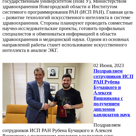
государственным университетом (НовГУ), Министерством
здравоохранения Новгородской области и Институтом
системного программирования РАН (ИСП РАН). Главная цель
– развитие технологий искусственного интеллекта в системе
здравоохранения. Стороны планируют проводить совместные
научно-исследовательские проекты, готовить профильных
специалистов и обмениваться информацией в области
здравоохранения и медицинской науки. Одним из основных
направлений работы станет использование искусственного
интеллекта в анализе ЭКГ.
02
Июня, 2023
Поздравляем
сотрудников ИСП
РАН Рубена
Бучацкого и
Алексея
Вишнякова с
получением
дипломов
кандидатов наук
Поздравляем
сотрудников ИСП РАН Рубена Бучацкого и Алексея
Вишнякова с получением дипломов кандидатов наук.