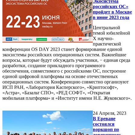
Экосистема
российских ОС»
пройдет в Москве
в июне 2023 года
Центральной
темой юбилейной
Х научно-
практической
конференции OS DAY 2023 станет формирование единой
экосистемы российских операционных систем. Важнейшие
вопросы, которые будут обсуждать участники, − единая среда
разработки, создание прикладного программного
обеспечения, совместимого с российскими ОС, построение
единой цифровой платформы на основе отечественных
операционных систем. Конференцию совместно организуют
ИСП РАН, «Лаборатория Касперского», «Криптософт»,
«Астра», «Базальт СПО», «РЕД СОФТ», «Открытая
мобильная платформа» и «Институт имени Н.Е. Жуковского».
24
Апреля, 2023
В Ереване
состоялся
воркшоп по
доверенному