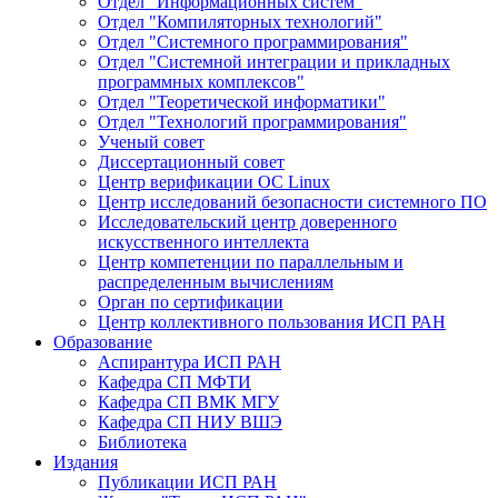
Отдел "Информационных систем"
Отдел "Компиляторных технологий"
Отдел "Системного программирования"
Отдел "Системной интеграции и прикладных
программных комплексов"
Отдел "Теоретической информатики"
Отдел "Технологий программирования"
Ученый совет
Диссертационный совет
Центр верификации ОС Linux
Центр исследований безопасности системного ПО
Исследовательский центр доверенного
искусственного интеллекта
Центр компетенции по параллельным и
распределенным вычислениям
Орган по сертификации
Центр коллективного пользования ИСП РАН
Образование
Аспирантура ИСП РАН
Кафедра СП МФТИ
Кафедра СП ВМК МГУ
Кафедра СП НИУ ВШЭ
Библиотека
Издания
Публикации ИСП РАН