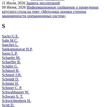
11
Июля, 2026
Защита диссертаций
09
Июня, 2026
Информационное сообщение о проведении
круглого стола на тему «Методики оценки степени
защищенности операционных систем»
S
Sacks G.E.
Salts M.C.
Sanches L.
Sankappanavar H.P.
Sasso L.P.
Schaefer M.
Schaeffer B.
Schäfer G.
Schinzel B.
Schmerl J.H.
Schmidt D.
Schmitz H.
Schnorr C. P.
Schwabhauser W.
Schwarz S. T.
Schwichtenberg H.
Scott D.