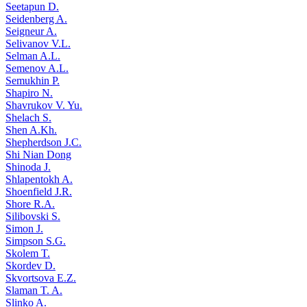
Seetapun D.
Seidenberg A.
Seigneur A.
Selivanov V.L.
Selman A.L.
Semenov A.L.
Semukhin P.
Shapiro N.
Shavrukov V. Yu.
Shelach S.
Shen A.Kh.
Shepherdson J.C.
Shi Nian Dong
Shinoda J.
Shlapentokh A.
Shoenfield J.R.
Shore R.A.
Silibovski S.
Simon J.
Simpson S.G.
Skolem T.
Skordev D.
Skvortsova E.Z.
Slaman T. A.
Slinko A.