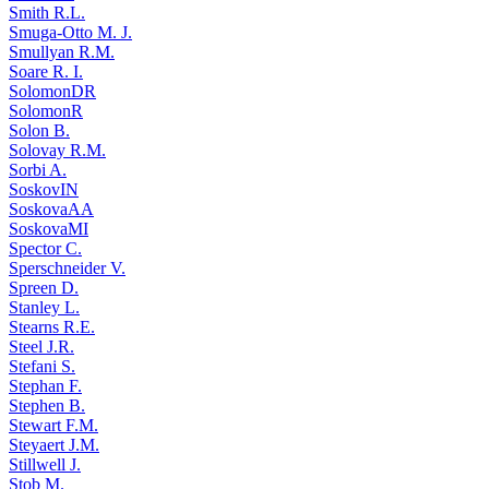
Smith R.L.
Smuga-Otto M. J.
Smullyan R.M.
Soare R. I.
SolomonDR
SolomonR
Solon B.
Solovay R.M.
Sorbi A.
SoskovIN
SoskovaAA
SoskovaMI
Spector C.
Sperschneider V.
Spreen D.
Stanley L.
Stearns R.E.
Steel J.R.
Stefani S.
Stephan F.
Stephen B.
Stewart F.M.
Steyaert J.M.
Stillwell J.
Stob M.