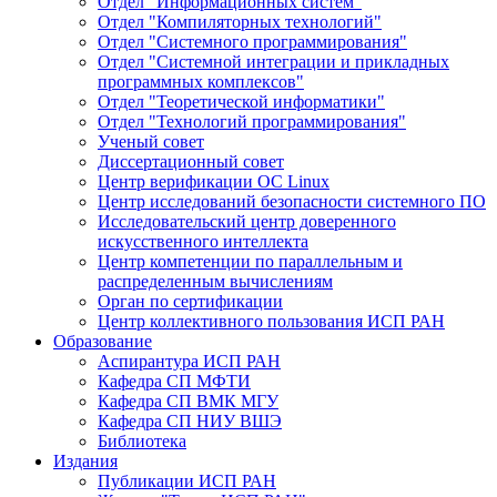
Отдел "Информационных систем"
Отдел "Компиляторных технологий"
Отдел "Системного программирования"
Отдел "Системной интеграции и прикладных
программных комплексов"
Отдел "Теоретической информатики"
Отдел "Технологий программирования"
Ученый совет
Диссертационный совет
Центр верификации ОС Linux
Центр исследований безопасности системного ПО
Исследовательский центр доверенного
искусственного интеллекта
Центр компетенции по параллельным и
распределенным вычислениям
Орган по сертификации
Центр коллективного пользования ИСП РАН
Образование
Аспирантура ИСП РАН
Кафедра СП МФТИ
Кафедра СП ВМК МГУ
Кафедра СП НИУ ВШЭ
Библиотека
Издания
Публикации ИСП РАН