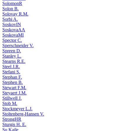
SolomonR
Solon B.
Solovay R.M.
Sorbi A.
SoskovIN
SoskovaAA
SoskovaMI
Spector C.
Sperschneider V.
Spreen D.
Stanley L.
Stearns R.E.
Steel J.R.
Stefani S.
Stephan F.
Stephen B.
Stewart F.M.
Steyaert J.M.
Stillwell J.
Stob M.
Stockmeyer L.J.
Stoltenberg-Hansen V.
StrongHR
Sturgis H. E.
Su Kaile