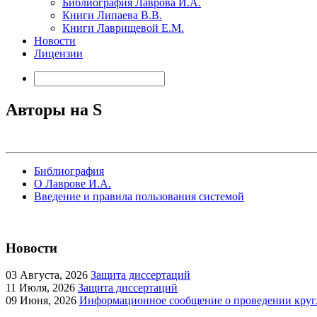
Библиография Лаврова И.А.
Книги Липаева В.В.
Книги Лаврищевой Е.М.
Новости
Лицензии
Авторы на S
Библиография
О Лаврове И.А.
Введение и правила пользования системой
Новости
03
Августа, 2026
Защита диссертаций
11
Июля, 2026
Защита диссертаций
09
Июня, 2026
Информационное сообщение о проведении кругл