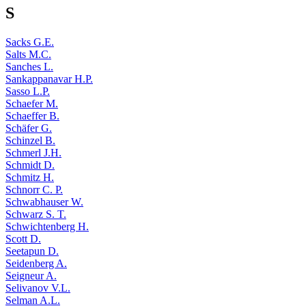
S
Sacks G.E.
Salts M.C.
Sanches L.
Sankappanavar H.P.
Sasso L.P.
Schaefer M.
Schaeffer B.
Schäfer G.
Schinzel B.
Schmerl J.H.
Schmidt D.
Schmitz H.
Schnorr C. P.
Schwabhauser W.
Schwarz S. T.
Schwichtenberg H.
Scott D.
Seetapun D.
Seidenberg A.
Seigneur A.
Selivanov V.L.
Selman A.L.