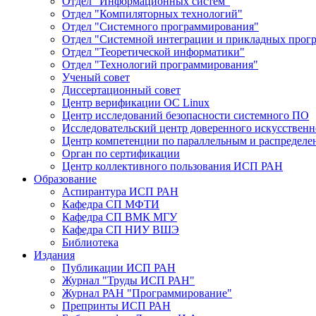
Отдел "Информационных систем"
Отдел "Компиляторных технологий"
Отдел "Системного программирования"
Отдел "Системной интеграции и прикладных прог
Отдел "Теоретической информатики"
Отдел "Технологий программирования"
Ученый совет
Диссертационный совет
Центр верификации ОС Linux
Центр исследований безопасности системного ПО
Исследовательский центр доверенного искусственн
Центр компетенции по параллельным и распредел
Орган по сертификации
Центр коллективного пользования ИСП РАН
Образование
Аспирантура ИСП РАН
Кафедра СП МФТИ
Кафедра СП ВМК МГУ
Кафедра СП НИУ ВШЭ
Библиотека
Издания
Публикации ИСП РАН
Журнал "Труды ИСП РАН"
Журнал РАН "Программирование"
Препринты ИСП РАН