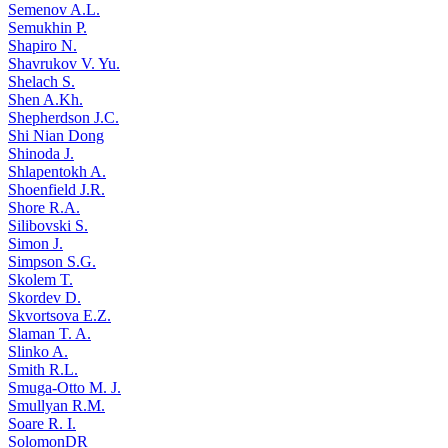
Semenov A.L.
Semukhin P.
Shapiro N.
Shavrukov V. Yu.
Shelach S.
Shen A.Kh.
Shepherdson J.C.
Shi Nian Dong
Shinoda J.
Shlapentokh A.
Shoenfield J.R.
Shore R.A.
Silibovski S.
Simon J.
Simpson S.G.
Skolem T.
Skordev D.
Skvortsova E.Z.
Slaman T. A.
Slinko A.
Smith R.L.
Smuga-Otto M. J.
Smullyan R.M.
Soare R. I.
SolomonDR