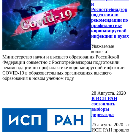
и
Роспотребнадзор
подготовили
рекомендации по
профилактике
коронавирусной
инфекции в вузах
Уважаемые
коллеги!
Министерство науки и высшего образования Российской
Федерации совместно с Роспотребнадзором подготовили
рекомендации по профилактике коронавирусной инфекции
COVID-19 в образовательных организациях высшего
образования в новом учебном году.
28
Августа, 2020
В ИСП РАН
состоялись
выборы
директора
25 августа 2020 г. в
ИСП РАН прошло