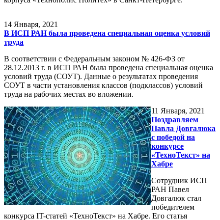
14
Января, 2021
В ИСП РАН была проведена специальная оценка условий
труда
В соответствии с Федеральным законом № 426-ФЗ от
28.12.2013 г. в ИСП РАН была проведена специальная оценка
условий труда (СОУТ). Данные о результатах проведения
СОУТ в части установления классов (подклассов) условий
труда на рабочих местах во вложении.
11
Января, 2021
Поздравляем
Павла Довгалюка
с победой на
конкурсе
«ТехноТекст» на
Хабре
Сотрудник ИСП
РАН Павел
Довгалюк стал
победителем
конкурса IT-статей «ТехноТекст» на Хабре. Его статья