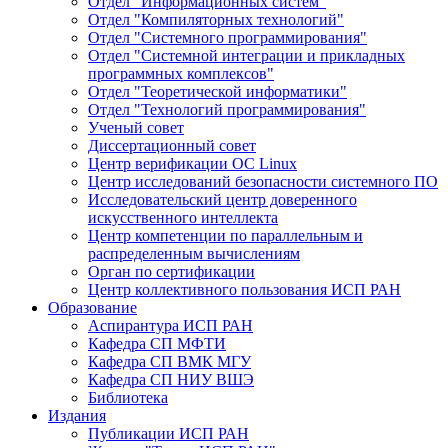
Отдел "Информационных систем"
Отдел "Компиляторных технологий"
Отдел "Системного программирования"
Отдел "Системной интеграции и прикладных
программных комплексов"
Отдел "Теоретической информатики"
Отдел "Технологий программирования"
Ученый совет
Диссертационный совет
Центр верификации ОС Linux
Центр исследований безопасности системного ПО
Исследовательский центр доверенного
искусственного интеллекта
Центр компетенции по параллельным и
распределенным вычислениям
Орган по сертификации
Центр коллективного пользования ИСП РАН
Образование
Аспирантура ИСП РАН
Кафедра СП МФТИ
Кафедра СП ВМК МГУ
Кафедра СП НИУ ВШЭ
Библиотека
Издания
Публикации ИСП РАН