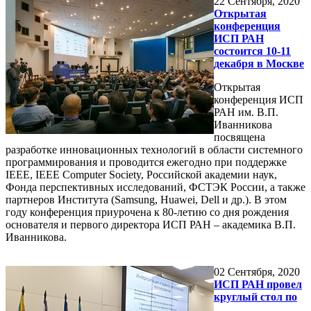
22
Сентября, 2020
Открытая
конференция
ИСП РАН
состоится 10-11
декабря в Москве
Открытая
конференция ИСП
РАН им. В.П.
Иванникова
посвящена
разработке инновационных технологий в области системного
программирования и проводится ежегодно при поддержке
IEEE, IEEE Computer Society, Российской академии наук,
Фонда перспективных исследований, ФСТЭК России, а также
партнеров Института (Samsung, Huawei, Dell и др.). В этом
году конференция приурочена к 80-летию со дня рождения
основателя и первого директора ИСП РАН – академика В.П.
Иванникова.
02
Сентября, 2020
ИСП РАН провел
круглый стол по