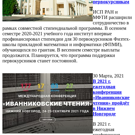
первокурсникам
ИСП РАН и
МФТИ расширили
сотрудничество в
рамках совместной стипендиальной программы. В осеннем
семестре 2020-2021 учебного года институт впервые
профинансировал стипендии для 30 первокурсников Физтех-
школы прикладной математики и информатики (ФПМИ),
обучающихся по грантам. В весеннем семестре выплаты
продолжатся. Планируется, что программа поддержки
первокурсников станет постоянной.
30
Марта, 2021
В 2021 г.
ежегодная
конференция
«Иванниковские
чтения» пройдёт
в Нижнем
Новгороде
В 2021 г.
ежегодная
конференция