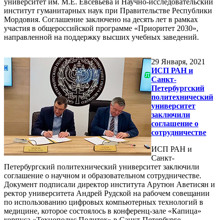
университет им. М.Е. Евсевьева и Научно-исследовательский
институт гуманитарных наук при Правительстве Республики
Мордовия. Соглашение заключено на десять лет в рамках
участия в общероссийской программе «Приоритет 2030»,
направленной на поддержку высших учебных заведений.
29
Января, 2021
ИСП РАН и
Санкт-
Петербургский
политехнический
университет
заключили
соглашение о
сотрудничестве
ИСП РАН и
Санкт-
Петербургский политехнический университет заключили
соглашение о научном и образовательном сотрудничестве.
Документ подписали директор института Арутюн Аветисян и
ректор университета Андрей Рудской на рабочем совещании
по использованию цифровых компьютерных технологий в
медицине, которое состоялось в конференц-зале «Капица»
корпуса «Технополис Политех» в Санкт-Петербурге.