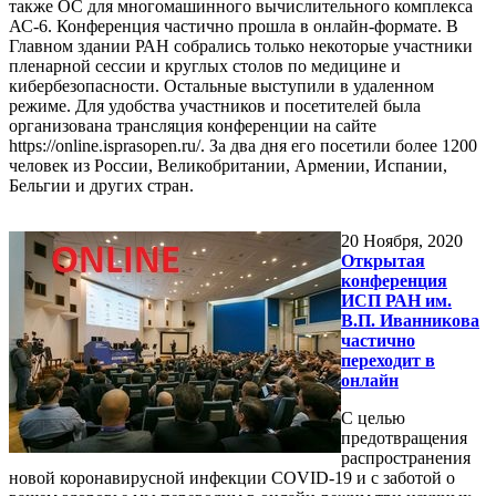
также ОС для многомашинного вычислительного комплекса
АС-6. Конференция частично прошла в онлайн-формате. В
Главном здании РАН собрались только некоторые участники
пленарной сессии и круглых столов по медицине и
кибербезопасности. Остальные выступили в удаленном
режиме. Для удобства участников и посетителей была
организована трансляция конференции на сайте
https://online.isprasopen.ru/. За два дня его посетили более 1200
человек из России, Великобритании, Армении, Испании,
Бельгии и других стран.
20
Ноября, 2020
Открытая
конференция
ИСП РАН им.
В.П. Иванникова
частично
переходит в
онлайн
С целью
предотвращения
распространения
новой коронавирусной инфекции COVID-19 и с заботой о