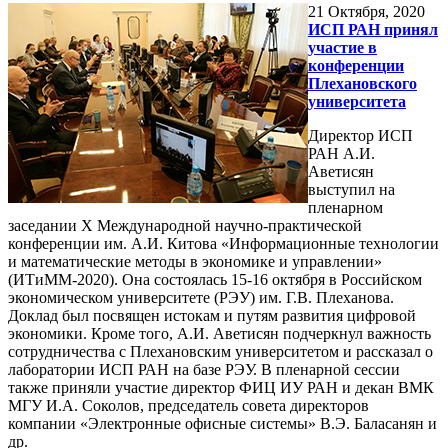
21
Октября, 2020
ИСП РАН принял
участие в
конференции
Плехановского
университета
Директор ИСП
РАН А.И.
Аветисян
выступил на
пленарном
заседании Х Международной научно-практической
конференции им. А.И. Китова «Информационные технологии
и математические методы в экономике и управлении»
(ИТиММ-2020). Она состоялась 15-16 октября в Российском
экономическом университете (РЭУ) им. Г.В. Плеханова.
Доклад был посвящен истокам и путям развития цифровой
экономики. Кроме того, А.И. Аветисян подчеркнул важность
сотрудничества с Плехановским университетом и рассказал о
лаборатории ИСП РАН на базе РЭУ. В пленарной сессии
также приняли участие директор ФИЦ ИУ РАН и декан ВМК
МГУ И.А. Соколов, председатель совета директоров
компании «Электронные офисные системы» В.Э. Баласанян и
др.