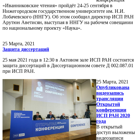
«Иванниковские чтения» пройдёт 24-25 сентября в
Нижегородском государственном университете им. Н.И.
Лобачевского (ННГУ). Об этом сообщил директор ИСП РАН
Арутюн Аветисян, выступая в ННГУ на рабочем совещании
по национальному проекту «Наука».
25
Марта, 2021
Защита диссертаций
25 мая 2021 года в 12:30 в Актовом зале ИСП РАН состоится
защита диссертаций в Диссертационном совете Д 002.087.01
при ИСП РАН.
25
Марта, 2021
Опубликована
видеозапись
трансляции
Открытой
конференции
ИСП РАН 2020
года
В открытый
доступ выложены
видеозаписи