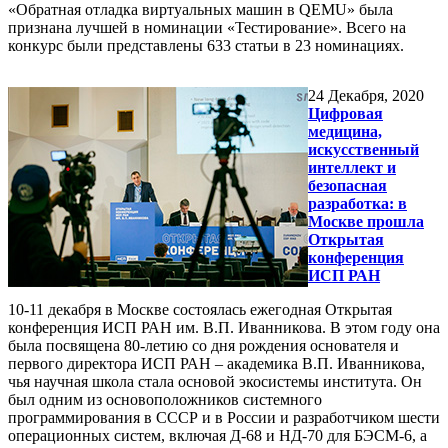
«Обратная отладка виртуальных машин в QEMU» была
признана лучшей в номинации «Тестирование». Всего на
конкурс были представлены 633 статьи в 23 номинациях.
24
Декабря, 2020
Цифровая
медицина,
искусственный
интеллект и
безопасная
разработка: в
Москве прошла
Открытая
конференция
ИСП РАН
10-11 декабря в Москве состоялась ежегодная Открытая
конференция ИСП РАН им. В.П. Иванникова. В этом году она
была посвящена 80-летию со дня рождения основателя и
первого директора ИСП РАН – академика В.П. Иванникова,
чья научная школа стала основой экосистемы института. Он
был одним из основоположников системного
программирования в СССР и в России и разработчиком шести
операционных систем, включая Д-68 и НД-70 для БЭСМ-6, а