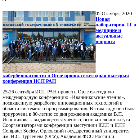
05
Октября, 2020
Новая
лаборатория, IT в
медицине и
актуальные
вопросы
кибербезопасности: в Орле прошла ежегодная выездная
конференция ИСП РАН
25-26 сентября ИСП РАН провел в Орле ежегодную
международную конференцию «Иванниковские чтения»,
посвященную разработке инновационных технологий в
области системного программирования. В этом году она была
приурочена к 80-летию со дня рождения академика В.П.
Иванникова – выдающегося ученого, основателя института.
Соорганизаторами конференции выступили IEEE и IEEE
Computer Society, Орловский государственный университет
им. И.С. Тургенева (ОГУ), Академия ФСО России и