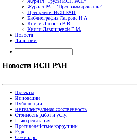
Журнал "Труды ИСП РАН"
Журнал РАН "Программирование"
Препринты ИСП РАН
Библиография Лаврова И.А.
Книги Липаева В.В.
Книги Лаврищевой Е.М.
Новости
Лицензии
Новости ИСП РАН
Проекты
Инновации
Публикации
Интеллектуальная собственность
Стоимость работ и услуг
IT аккредитация
Противодействие коррупции
Курсы
Семинары