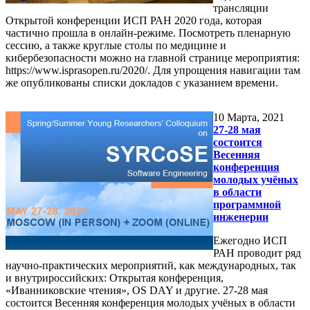
трансляции
Открытой конференции ИСП РАН 2020 года, которая
частично прошла в онлайн-режиме. Посмотреть пленарную
сессию, а также круглые столы по медицине и
кибербезопасности можно на главной странице мероприятия:
https://www.isprasopen.ru/2020/. Для упрощения навигации там
же опубликованы списки докладов с указанием времени.
10
Марта, 2021
27-28 мая
состоится
Весенняя
конференция
молодых учёных
в области
программной
инженерии
Ежегодно ИСП
РАН проводит ряд
научно-практических мероприятий, как международных, так
и внутрироссийских: Открытая конференция,
«Иванниковские чтения», OS DAY и другие. 27-28 мая
состоится Весенняя конференция молодых учёных в области