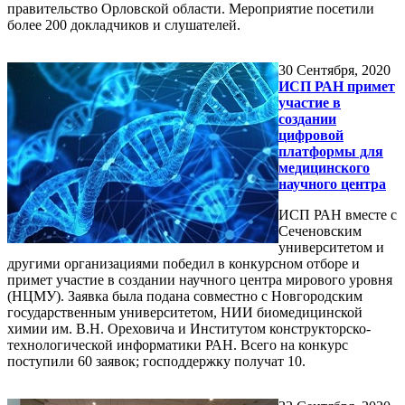
правительство Орловской области. Мероприятие посетили
более 200 докладчиков и слушателей.
30
Сентября, 2020
ИСП РАН примет
участие в
создании
цифровой
платформы для
медицинского
научного центра
ИСП РАН вместе с
Сеченовским
университетом и
другими организациями победил в конкурсном отборе и
примет участие в создании научного центра мирового уровня
(НЦМУ). Заявка была подана совместно с Новгородским
государственным университетом, НИИ биомедицинской
химии им. В.Н. Ореховича и Институтом конструкторско-
технологической информатики РАН. Всего на конкурс
поступили 60 заявок; господдержку получат 10.