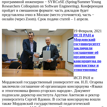
программной инженерии − SYRCoSE (Spring/Summer Young
Researchers Colloquium on Software Engineering). Конференция
пройдет в смешанном формате: часть докладов будет
представлена очно в Москве (место уточняется), часть −
онлайн (через Zoom). Срок подачи статей – 1 апреля.
19
Февраля, 2021
ИСП РАН и
Мордовский
госуниверситет
заключили
соглашение об
организации
консорциума по
лингвистике и
этногеномике
ИСП РАН и
Мордовский государственный университет им. Н.П. Огарева
заключили соглашение об организации консорциума «Языки
и этногеномика финно-угорских народов». Документ
подписали директор института Арутюн Аветисян и ректор
университета Сергей Вдовин. В состав консорциума вошли
также Мордовский государственный педагогический