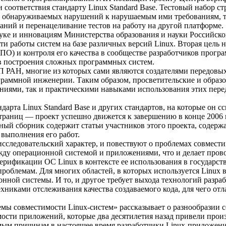
ки соответствия стандарту Linux Standard Base. Тестовый набор 
ие обнаруживаемых нарушений к нарушаемым ими требованиям, т
аний и перенацеливание тестов на работу на другой платформе.
уке и инновациям Министерства образования и науки Российской
и работы систем на базе различных версий Linux. Вторая цель 
ПО) и контроля его качества в сообществе разработчиков прог
ов построения сложных программных систем.
 РАН, многие из которых сами являются создателями передовых
аммной инженерии. Таким образом, просветительские и образов
ниями, так и практическими навыками использования этих пере
рта Linux Standard Base и других стандартов, на которые он ссыл
страниц — проект успешно движется к завершению в конце 2006 
ный сборник содержит статьи участников этого проекта, содерж
 выполнения его работ.
 исследовательский характер, и повествуют о проблемах совмест
жду операционной системой и приложениями, что и делает про
верификации ОС Linux в контексте ее использования в государс
роблемам. Для многих областей, в которых используется Linux в
онной системы. И то, и другое требует выхода технологий разра
никами отслеживания качества создаваемого кода, для чего от
емы совместимости Linux-систем» рассказывает о разнообразии
сти приложений, которые два десятилетия назад привели произ
мым причинам в настоящее время разработчики Linux-приложений