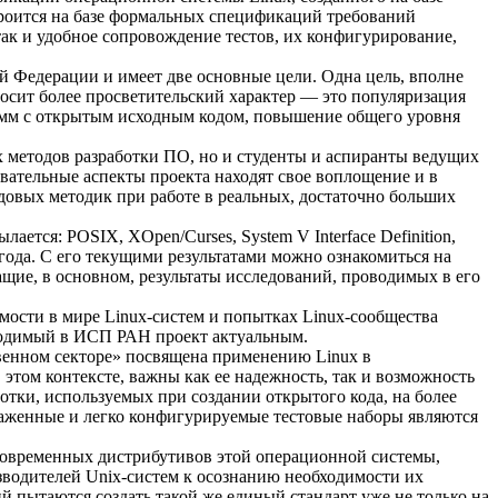
строится на базе формальных спецификаций требований
ак и удобное сопровождение тестов, их конфигурирование,
 Федерации и имеет две основные цели. Одна цель, вполне
носит более просветительский характер — это популяризация
рамм с открытым исходным кодом, повышение общего уровня
 методов разработки ПО, но и студенты и аспиранты ведущих
ательные аспекты проекта находят свое воплощение и в
довых методик при работе в реальных, достаточно больших
ается: POSIX, XOpen/Curses, System V Interface Definition,
года. С его текущими результатами можно ознакомиться на
ащие, в основном, результаты исследований, проводимых в его
имости в мире Linux-систем и попытках Linux-сообщества
водимый в ИСП РАН проект актуальным.
твенном секторе» посвящена применению Linux в
 этом контексте, важны как ее надежность, так и возможность
ботки, используемых при создании открытого кода, на более
лаженные и легко конфигурируемые тестовые наборы являются
 современных дистрибутивов этой операционной системы,
водителей Unix-систем к осознанию необходимости их
 пытаются создать такой же единый стандарт уже не только на