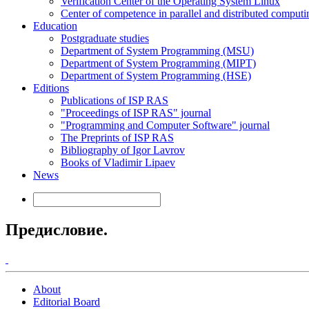
Verification Center of the Operating System Linux
Center of competence in parallel and distributed computi
Education
Postgraduate studies
Department of System Programming (MSU)
Department of System Programming (MIPT)
Department of System Programming (HSE)
Editions
Publications of ISP RAS
"Proceedings of ISP RAS" journal
"Programming and Computer Software" journal
The Preprints of ISP RAS
Bibliography of Igor Lavrov
Books of Vladimir Lipaev
News
Предисловие.
About
Editorial Board