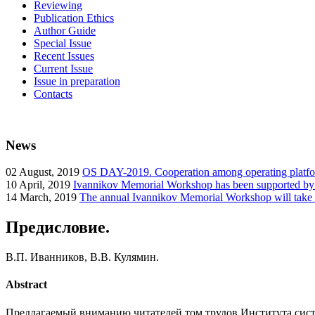
Reviewing
Publication Ethics
Author Guide
Special Issue
Recent Issues
Current Issue
Issue in preparation
Contacts
News
02
August, 2019
OS DAY-2019. Cooperation among operating platform
10
April, 2019
Ivannikov Memorial Workshop has been supported b
14
March, 2019
The annual Ivannikov Memorial Workshop will take
Предисловие.
В.П. Иванников, В.В. Кулямин.
Abstract
Предлагаемый вниманию читателей том трудов Института сист