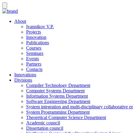
About
Ivannikov V.P.
Projects
Innovation
Publications
Courses
Seminars
Events
Partners
Contacts
Innovations
Divisions
Compiler Technology Department
Computer Systems Department
Information Systems Department
Software Engineering Department
System integration and multi-disciplinary collaborative 
System Programming Department
Theoretical Computer Science Department
Academic council
Dissertation council