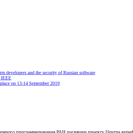
 developers and the security of Russian software
y IEEE
 place on 13-14 September 2019
емного программирования РАН посвящен проекту Центра верифи