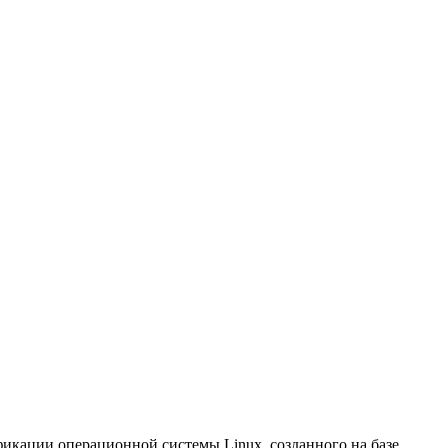
кации операционной системы Linux, созданного на базе