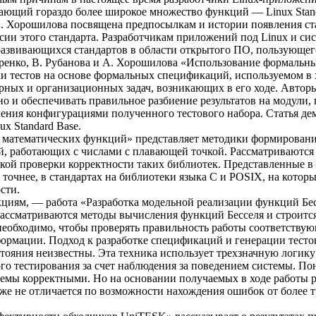
ающий гораздо более широкое множество функций — Linux Stand
А. Хорошилова посвящена предпосылкам и истории появления ста
сии этого стандарта. Разработчикам приложений под Linux и си
 развивающихся стандартов в области открытого ПО, пользующе
етренко, В. Рубанова и А. Хорошилова «Использование формаль
тки тестов на основе формальных спецификаций, используемом в
рных и организационных задач, возникающих в его ходе. Авторы
, но и обеспечивать правильное разбиение результатов на модул
ления конфигурациями полученного тестового набора. Статья де
x Standard Base.
математических функций» представляет методики формирования
й, работающих с числами с плавающей точкой. Рассматриваются
ой проверки корректности таких библиотек. Представленные в с
(а точнее, в стандартах на библиотеки языка C и POSIX, на кото
сти.
циям, — работа «Разработка модельной реализации функций Бесс
ссматриваются методы вычисления функций Бесселя и строится 
необходимо, чтобы проверять правильность работы соответств
рмации. Подход к разработке спецификаций и генерации тестов
ояния неизвестны. Эта техника использует трехзначную логику
 тестирования за счет наблюдения за поведением системы. Пон
темы корректными. Но на основании получаемых в ходе работы ре
уже не отличается по возможности нахождения ошибок от более т