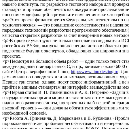
нашего института, по разработке тестового набора для провер
стандарта и призван обеспечить как аккуратное прослеживан
внесение модификаций в результате изменения каких-то требов
<p>Этот проект финансируется Федеральным агентством по на
технологическая, — это повышение совместимости и надежност
передовых технологий разработки программного обеспечения (
качества открытых разработок за счет внедрения новых метод
<p>В проекте участвуют не только опытные исследователи ИСП
российских ВУЗов, выпускающих специалистов в области прогр
подготовке будущих экспертов, обладающих как широкими зна
проектах.
<p>Несмотря на большой объем работ — один только текст станда
международный стандарт языка C, и пр., занимает около 6000 
сайте Центра верификации Linux,
http://www.linuxtesting.ru
. Дан
рамках или по поводу тех или иных задач, возникающих в ходе
Первые три статьи, однако, носят скорее информативный, а не
прийти к единым стандартам на интерфейс взаимодействия ме
<p>Первая статья В. П. Иванникова и А. К. Петренко «Задачи 
государственных организациях и связанным с этим выгодам и п
надежного развития систем, построенных на базе этой операци
высокий уровень — они должны обогатиться эффективными тех
необходимой основой.
<p>Работа А. Гриневича, Д. Марковцева и В. Рубанова «Пробл
порождающей те же проблемы несовместимости и непереносимо
стандартизации и к появлению стандарта POSIX. По тем же са