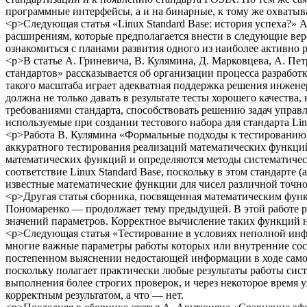
программные интерфейсы, а и на бинарные, к тому же охватыв
<p>Следующая статья «Linux Standard Base: история успеха?» 
расширениям, которые предполагается внести в следующие вер
ознакомиться с планами развития одного из наиболее активно
<p>В статье А. Гриневича, В. Кулямина, Д. Марковцева, А. П
стандартов» рассказывается об организации процесса разрабо
такого масштаба играет адекватная поддержка решения инжене
должна не только давать в результате тесты хорошего качества
требованиями стандарта, способствовать решению задач управ
используемые при создании тестового набора для стандарта Linu
<p>Работа В. Кулямина «Формальные подходы к тестированию 
аккуратного тестирования реализаций математических функци
математических функций и определяются методы систематическ
соответствие Linux Standard Base, поскольку в этом стандарте 
известные математические функции для чисел различной точно
<p>Другая статья сборника, посвященная математическим функ
Пономаренко — продолжает тему предыдущей. В этой работе ра
значений параметров. Корректное вычисление таких функций 
<p>Следующая статья «Тестирование в условиях неполной инфо
многие важные параметры работы которых или внутренние сост
постепенном выяснении недостающей информации в ходе самого
поскольку полагает практически любые результаты работы сис
выполнения более строгих проверок, и через некоторое время 
корректным результатом, а что — нет.