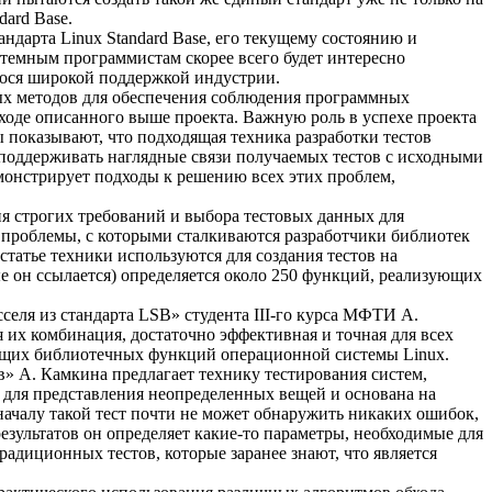
ard Base.
ндарта Linux Standard Base, его текущему состоянию и
стемным программистам скорее всего будет интересно
гося широкой поддержкой индустрии.
ных методов для обеспечения соблюдения программных
 ходе описанного выше проекта. Важную роль в успехе проекта
 показывают, что подходящая техника разработки тестов
и, поддерживать наглядные связи получаемых тестов с исходными
монстрирует подходы к решению всех этих проблем,
 строгих требований и выбора тестовых данных для
 проблемы, с которыми сталкиваются разработчики библиотек
татье техники используются для создания тестов на
рые он ссылается) определяется около 250 функций, реализующих
еля из стандарта LSB» студента III-го курса МФТИ А.
их комбинация, достаточно эффективная и точная для всех
ующих библиотечных функций операционной системы Linux.
» А. Камкина предлагает технику тестирования систем,
 для представления неопределенных вещей и основана на
ачалу такой тест почти не может обнаружить никаких ошибок,
зультатов он определяет какие-то параметры, необходимые для
радиционных тестов, которые заранее знают, что является