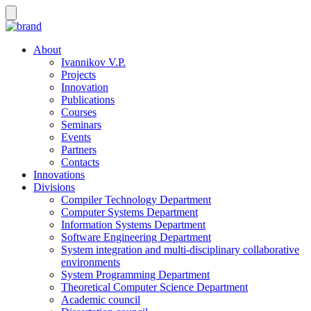
About
Ivannikov V.P.
Projects
Innovation
Publications
Courses
Seminars
Events
Partners
Contacts
Innovations
Divisions
Compiler Technology Department
Computer Systems Department
Information Systems Department
Software Engineering Department
System integration and multi-disciplinary collaborative
environments
System Programming Department
Theoretical Computer Science Department
Academic council