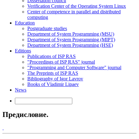
Dissertation council
Verification Center of the Operating System Linux
Center of competence in parallel and distributed
computing
Education
Postgraduate studies
Department of System Programming (MSU)
Department of System Programming (MIPT)
Department of System Programming (HSE)
Editions
Publications of ISP RAS
"Proceedings of ISP RAS" journal
"Programming and Computer Software" journal
The Preprints of ISP RAS
Bibliography of Igor Lavrov
Books of Vladimir Lipaev
News
Предисловие.