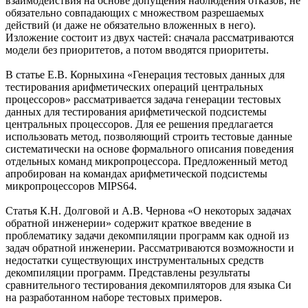
взаимодействия на основе допущения наблюдения отказов, не
обязательно совпадающих с множеством разрешаемых
действий (и даже не обязательно вложенных в него).
Изложение состоит из двух частей: сначала рассматриваются
модели без приоритетов, а потом вводятся приоритеты.
В статье Е.В. Корныхина «Генерация тестовых данных для
тестирования арифметических операций центральных
процессоров» рассматривается задача генерации тестовых
данных для тестирования арифметической подсистемы
центральных процессоров. Для ее решения предлагается
использовать метод, позволяющий строить тестовые данные
систематически на основе формального описания поведения
отдельных команд микропроцессора. Предложенный метод
апробирован на командах арифметической подсистемы
микропроцессоров MIPS64.
Статья К.Н. Долговой и А.В. Чернова «О некоторых задачах
обратной инженерии» содержит краткое введение в
проблематику задачи декомпиляции программ как одной из
задач обратной инженерии. Рассматриваются возможности и
недостатки существующих инструментальных средств
декомпиляции программ. Представлены результаты
сравнительного тестирования декомпиляторов для языка Си
на разработанном наборе тестовых примеров.