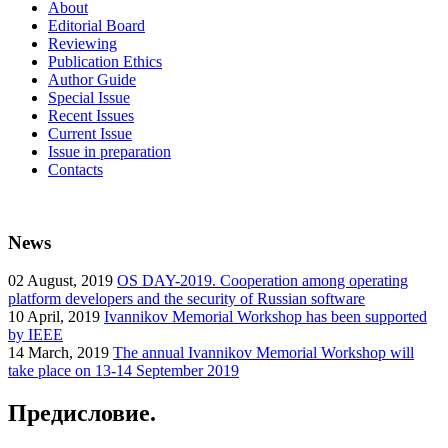
About
Editorial Board
Reviewing
Publication Ethics
Author Guide
Special Issue
Recent Issues
Current Issue
Issue in preparation
Contacts
News
02
August, 2019
OS DAY-2019. Cooperation among operating
platform developers and the security of Russian software
10
April, 2019
Ivannikov Memorial Workshop has been supported
by IEEE
14
March, 2019
The annual Ivannikov Memorial Workshop will
take place on 13-14 September 2019
Предисловие.