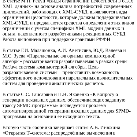
В статье М.П. Рекуц «Виды ограничений целостности в базах
XML-данных» на основе анализа потребностей современных
приложений, работающих с XML-СУБД, выявляются виды
ограничений целостности, которые должны поддерживаться
XML-СУБД, и предлагаются средства определения этих видов
ограничений с учетом специфики XML-модели данных и
опыта, накопленного разработчиками реляционных СУБД.
Работа выполнена при поддержке грантами РФФИ.
В статье Г.И. Малашонка, А.И. Аветисяна, Ю.Д. Валеева и
М.С. Зуева «Параллельные алгоритмы компьютерной
алгебры» рассматривается разрабатываемая в рамках среды
ParJava система компьютерной алгебры. Цель
разрабатываемой системы – предоставить возможность
эффективного использования параллельных вычислительных
систем для проведения аналитических расчетов.
В статье С.С. Гайсаряна и П.Н. Яковенко «К вопросу о
генерации начальных данных, обеспечивающих заданную
трассу SPMD-программы» исследуется проблема
автоматизированной генерации входных данных для SPMD-
программы на основании ее исходного текста.
Вторую часть сборника завершает статья А.В. Инюхина
«Открытая Т–система: распределённые вычисления в