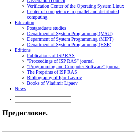
Dissertation council
Verification Center of the Operating System Linux
Center of competence in parallel and distributed
computing
Education
Postgraduate studies
Department of System Programming (MSU)
Department of System Programming (MIPT)
Department of System Programming (HSE)
Editions
Publications of ISP RAS
"Proceedings of ISP RAS" journal
"Programming and Computer Software" journal
The Preprints of ISP RAS
Bibliography of Igor Lavrov
Books of Vladimir Lipaev
News
Предисловие.