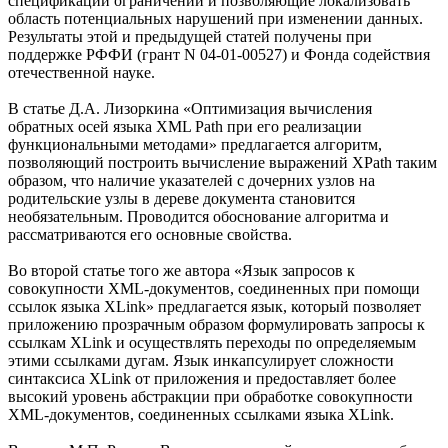
спецификации ограничений и позволяющие локализовать
область потенциальных нарушений при изменении данных.
Результаты этой и предыдущей статей получены при
поддержке РФФИ (грант N 04-01-00527) и Фонда содействия
отечественной науке.
В статье Д.А. Лизоркина «Оптимизация вычисления
обратных осей языка XML Path при его реализации
функциональными методами» предлагается алгоритм,
позволяющий построить вычисление выражений XPath таким
образом, что наличие указателей с дочерних узлов на
родительские узлы в дереве документа становится
необязательным. Проводится обоснование алгоритма и
рассматриваются его основные свойства.
Во второй статье того же автора «Язык запросов к
совокупности XML-документов, соединенных при помощи
ссылок языка XLink» предлагается язык, который позволяет
приложению прозрачным образом формулировать запросы к
ссылкам XLink и осуществлять переходы по определяемым
этими ссылками дугам. Язык инкапсулирует сложности
синтаксиса XLink от приложения и предоставляет более
высокий уровень абстракции при обработке совокупности
XML-документов, соединенных ссылками языка XLink.