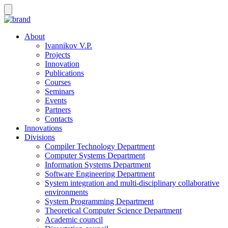
About
Ivannikov V.P.
Projects
Innovation
Publications
Courses
Seminars
Events
Partners
Contacts
Innovations
Divisions
Compiler Technology Department
Computer Systems Department
Information Systems Department
Software Engineering Department
System integration and multi-disciplinary collaborative
environments
System Programming Department
Theoretical Computer Science Department
Academic council