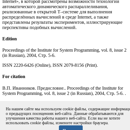
Internet», в которой рассмотрены возможности технологии
автоматического динамического распараллеливания,
реализованные в открытой Т–системе для выполнения
распределённых вычислений в среде Internet, а также
представлены результаты экспериментов, иллюстрирующие
перспективы подобных вычислений.
Edition
Proceedings of the Institute for System Programming, vol. 8, issue 2
(in Russian), 2004, Стр. 5-6.
ISSN 2220-6426 (Online), ISSN 2079-8156 (Print).
For citation
В.П. Иванников. Предисловие.. Proceedings of the Institute for
System Programming, vol. 8, issue 2 (in Russian), 2004, Стр. 5-6. .
Full text of the paper in pdf (in Russian)
Back to the contents of the
volume
На нашем сайте мы используем cookie файлы, содержащие информа
о предыдущих посещениях веб-сайта. Данные обрабатываются для
улучшения качества работы нашего веб-сайта. Если вы не хотите
использовать cookie файлы, измените настройки браузера.
Copyright © 1994-2026 Ivannikov Institute for System
Programming of the RAS