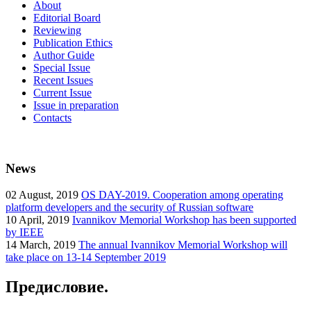
About
Editorial Board
Reviewing
Publication Ethics
Author Guide
Special Issue
Recent Issues
Current Issue
Issue in preparation
Contacts
News
02
August, 2019
OS DAY-2019. Cooperation among operating
platform developers and the security of Russian software
10
April, 2019
Ivannikov Memorial Workshop has been supported
by IEEE
14
March, 2019
The annual Ivannikov Memorial Workshop will
take place on 13-14 September 2019
Предисловие.