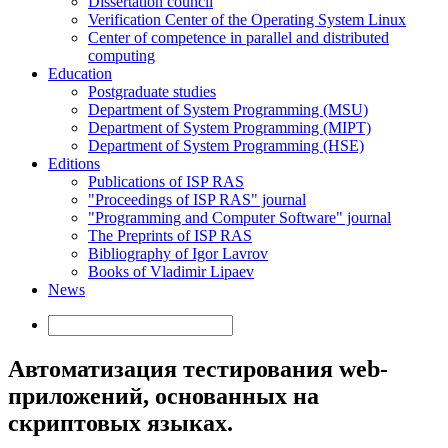
Dissertation council
Verification Center of the Operating System Linux
Center of competence in parallel and distributed
computing
Education
Postgraduate studies
Department of System Programming (MSU)
Department of System Programming (MIPT)
Department of System Programming (HSE)
Editions
Publications of ISP RAS
"Proceedings of ISP RAS" journal
"Programming and Computer Software" journal
The Preprints of ISP RAS
Bibliography of Igor Lavrov
Books of Vladimir Lipaev
News
Автоматизация тестирования web-
приложений, основанных на
скриптовых языках.