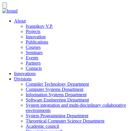
About
Ivannikov V.P.
Projects
Innovation
Publications
Courses
Seminars
Events
Partners
Contacts
Innovations
Divisions
Compiler Technology Department
Computer Systems Department
Information Systems Department
Software Engineering Department
System integration and multi-disciplinary collaborative
environments
System Programming Department
Theoretical Computer Science Department
Academic council