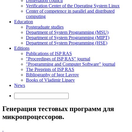
Dissertation council
Verification Center of the Operating System Linux
Center of competence in parallel and distributed
computing
Education
Postgraduate studies
Department of System Programming (MSU)
Department of System Programming (MIPT)
Department of System Programming (HSE)
Editions
Publications of ISP RAS
"Proceedings of ISP RAS" journal
"Programming and Computer Software" journal
The Preprints of ISP RAS
Bibliography of Igor Lavrov
Books of Vladimir Lipaev
News
Генерация тестовых программ для
микропроцессоров.