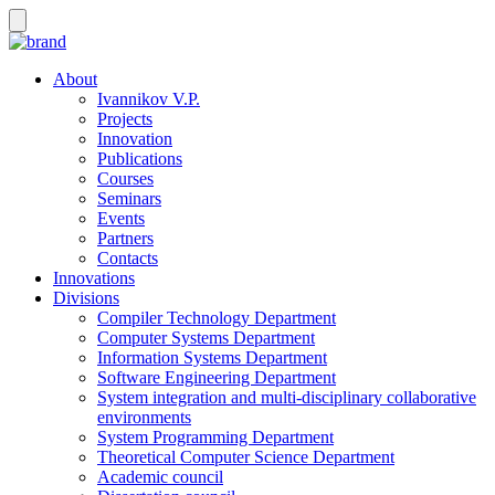
About
Ivannikov V.P.
Projects
Innovation
Publications
Courses
Seminars
Events
Partners
Contacts
Innovations
Divisions
Compiler Technology Department
Computer Systems Department
Information Systems Department
Software Engineering Department
System integration and multi-disciplinary collaborative
environments
System Programming Department
Theoretical Computer Science Department
Academic council