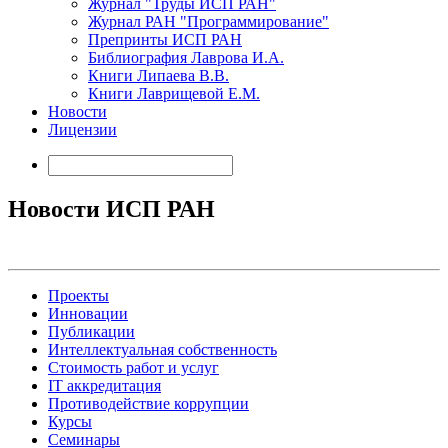
Журнал "Труды ИСП РАН"
Журнал РАН "Программирование"
Препринты ИСП РАН
Библиография Лаврова И.А.
Книги Липаева В.В.
Книги Лаврищевой Е.М.
Новости
Лицензии
Новости ИСП РАН
Проекты
Инновации
Публикации
Интеллектуальная собственность
Стоимость работ и услуг
IT аккредитация
Противодействие коррупции
Курсы
Семинары