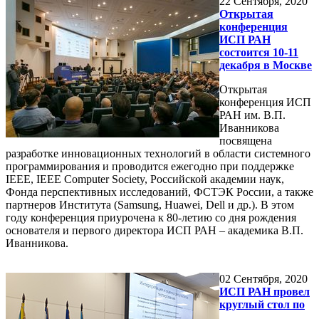
22
Сентября, 2020
Открытая
конференция
ИСП РАН
состоится 10-11
декабря в Москве
Открытая
конференция ИСП
РАН им. В.П.
Иванникова
посвящена
разработке инновационных технологий в области системного
программирования и проводится ежегодно при поддержке
IEEE, IEEE Computer Society, Российской академии наук,
Фонда перспективных исследований, ФСТЭК России, а также
партнеров Института (Samsung, Huawei, Dell и др.). В этом
году конференция приурочена к 80-летию со дня рождения
основателя и первого директора ИСП РАН – академика В.П.
Иванникова.
02
Сентября, 2020
ИСП РАН провел
круглый стол по