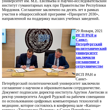
университет им. М.Е. Евсевьева и Научно-исследовательский
институт гуманитарных наук при Правительстве Республики
Мордовия. Соглашение заключено на десять лет в рамках
участия в общероссийской программе «Приоритет 2030»,
направленной на поддержку высших учебных заведений.
29
Января, 2021
ИСП РАН и
Санкт-
Петербургский
политехнический
университет
заключили
соглашение о
сотрудничестве
ИСП РАН и
Санкт-
Петербургский политехнический университет заключили
соглашение о научном и образовательном сотрудничестве.
Документ подписали директор института Арутюн Аветисян и
ректор университета Андрей Рудской на рабочем совещании
по использованию цифровых компьютерных технологий в
медицине, которое состоялось в конференц-зале «Капица»
корпуса «Технополис Политех» в Санкт-Петербурге.