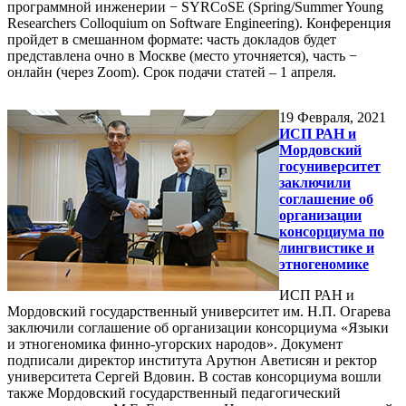
программной инженерии − SYRCoSE (Spring/Summer Young
Researchers Colloquium on Software Engineering). Конференция
пройдет в смешанном формате: часть докладов будет
представлена очно в Москве (место уточняется), часть −
онлайн (через Zoom). Срок подачи статей – 1 апреля.
19
Февраля, 2021
ИСП РАН и
Мордовский
госуниверситет
заключили
соглашение об
организации
консорциума по
лингвистике и
этногеномике
ИСП РАН и
Мордовский государственный университет им. Н.П. Огарева
заключили соглашение об организации консорциума «Языки
и этногеномика финно-угорских народов». Документ
подписали директор института Арутюн Аветисян и ректор
университета Сергей Вдовин. В состав консорциума вошли
также Мордовский государственный педагогический