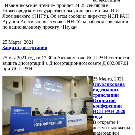
«Иванниковские чтения» пройдёт 24-25 сентября в
Нижегородском государственном университете им. Н.И.
Лобачевского (ННГУ). Об этом сообщил директор ИСП РАН
Арутюн Аветисян, выступая в ННГУ на рабочем совещании
по национальному проекту «Наука».
25
Марта, 2021
Защита диссертаций
25 мая 2021 года в 12:30 в Актовом зале ИСП РАН состоится
защита диссертаций в Диссертационном совете Д 002.087.01
при ИСП РАН.
25
Марта, 2021
Опубликована
видеозапись
трансляции
Открытой
конференции
ИСП РАН 2020
года
В открытый
доступ выложены
видеозаписи