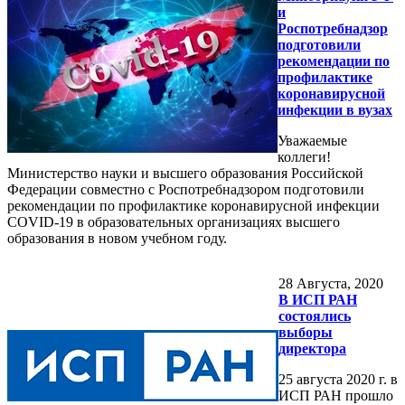
и
Роспотребнадзор
подготовили
рекомендации по
профилактике
коронавирусной
инфекции в вузах
Уважаемые
коллеги!
Министерство науки и высшего образования Российской
Федерации совместно с Роспотребнадзором подготовили
рекомендации по профилактике коронавирусной инфекции
COVID-19 в образовательных организациях высшего
образования в новом учебном году.
28
Августа, 2020
В ИСП РАН
состоялись
выборы
директора
25 августа 2020 г. в
ИСП РАН прошло