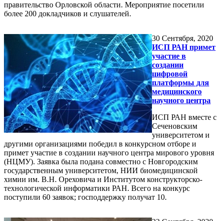
правительство Орловской области. Мероприятие посетили
более 200 докладчиков и слушателей.
30
Сентября, 2020
ИСП РАН примет
участие в
создании
цифровой
платформы для
медицинского
научного центра
ИСП РАН вместе с
Сеченовским
университетом и
другими организациями победил в конкурсном отборе и
примет участие в создании научного центра мирового уровня
(НЦМУ). Заявка была подана совместно с Новгородским
государственным университетом, НИИ биомедицинской
химии им. В.Н. Ореховича и Институтом конструкторско-
технологической информатики РАН. Всего на конкурс
поступили 60 заявок; господдержку получат 10.