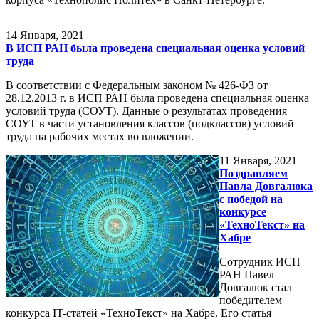
14
Января, 2021
В ИСП РАН была проведена специальная оценка условий
труда
В соответствии с Федеральным законом № 426-ФЗ от
28.12.2013 г. в ИСП РАН была проведена специальная оценка
условий труда (СОУТ). Данные о результатах проведения
СОУТ в части установления классов (подклассов) условий
труда на рабочих местах во вложении.
11
Января, 2021
Поздравляем
Павла Довгалюка
с победой на
конкурсе
«ТехноТекст» на
Хабре
Сотрудник ИСП
РАН Павел
Довгалюк стал
победителем
конкурса IT-статей «ТехноТекст» на Хабре. Его статья