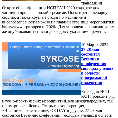
трансляции
Открытой конференции ИСП РАН 2020 года, которая
частично прошла в онлайн-режиме. Посмотреть пленарную
сессию, а также круглые столы по медицине и
кибербезопасности можно на главной странице мероприятия:
https://www.isprasopen.ru/2020/. Для упрощения навигации там
же опубликованы списки докладов с указанием времени.
10
Марта, 2021
27-28 мая
состоится
Весенняя
конференция
молодых учёных
в области
программной
инженерии
Ежегодно ИСП
РАН проводит ряд
научно-практических мероприятий, как международных, так
и внутрироссийских: Открытая конференция,
«Иванниковские чтения», OS DAY и другие. 27-28 мая
состоится Весенняя конференция молодых учёных в области