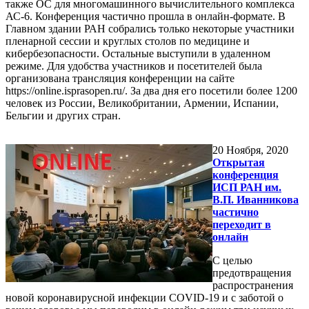
также ОС для многомашинного вычислительного комплекса
АС-6. Конференция частично прошла в онлайн-формате. В
Главном здании РАН собрались только некоторые участники
пленарной сессии и круглых столов по медицине и
кибербезопасности. Остальные выступили в удаленном
режиме. Для удобства участников и посетителей была
организована трансляция конференции на сайте
https://online.isprasopen.ru/. За два дня его посетили более 1200
человек из России, Великобритании, Армении, Испании,
Бельгии и других стран.
20
Ноября, 2020
Открытая
конференция
ИСП РАН им.
В.П. Иванникова
частично
переходит в
онлайн
С целью
предотвращения
распространения
новой коронавирусной инфекции COVID-19 и с заботой о