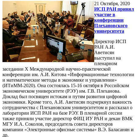
21
Октября, 2020
ИСП РАН принял
участие в
конференции
Плехановского
университета
Директор ИСП
РАН А.И.
Аветисян
выступил на
пленарном
заседании Х Международной научно-практической
конференции им. А.И. Китова «Информационные технологии
и математические методы в экономике и управлении»
(ИТиММ-2020). Она состоялась 15-16 октября в Российском
экономическом университете (РЭУ) им. Г.В. Плеханова.
Доклад был посвящен истокам и путям развития цифровой
экономики. Кроме того, А.И. Аветисян подчеркнул важность
сотрудничества с Плехановским университетом и рассказал о
лаборатории ИСП РАН на базе РЭУ. В пленарной сессии
также приняли участие директор ФИЦ ИУ РАН и декан ВМК
МГУ И.А. Соколов, председатель совета директоров
компании «Электронные офисные системы» В.Э. Баласанян и
др.