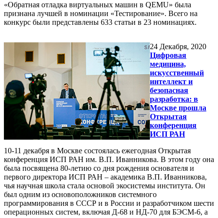
«Обратная отладка виртуальных машин в QEMU» была
признана лучшей в номинации «Тестирование». Всего на
конкурс были представлены 633 статьи в 23 номинациях.
24
Декабря, 2020
Цифровая
медицина,
искусственный
интеллект и
безопасная
разработка: в
Москве прошла
Открытая
конференция
ИСП РАН
10-11 декабря в Москве состоялась ежегодная Открытая
конференция ИСП РАН им. В.П. Иванникова. В этом году она
была посвящена 80-летию со дня рождения основателя и
первого директора ИСП РАН – академика В.П. Иванникова,
чья научная школа стала основой экосистемы института. Он
был одним из основоположников системного
программирования в СССР и в России и разработчиком шести
операционных систем, включая Д-68 и НД-70 для БЭСМ-6, а