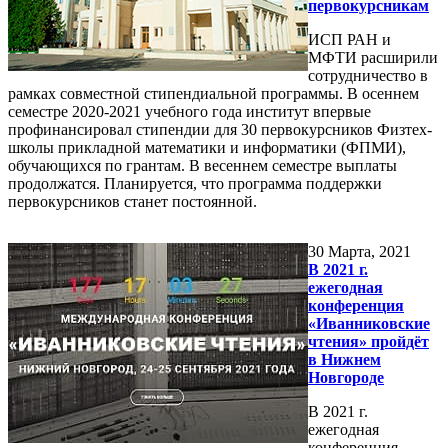
первокурсникам
ИСП РАН и
МФТИ расширили
сотрудничество в
рамках совместной стипендиальной программы. В осеннем
семестре 2020-2021 учебного года институт впервые
профинансировал стипендии для 30 первокурсников Физтех-
школы прикладной математики и информатики (ФПМИ),
обучающихся по грантам. В весеннем семестре выплаты
продолжатся. Планируется, что программа поддержки
первокурсников станет постоянной.
30
Марта, 2021
В 2021 г.
ежегодная
конференция
«Иванниковские
чтения» пройдёт
в Нижнем
Новгороде
В 2021 г.
ежегодная
конференция