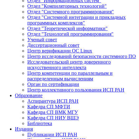
Отдел "Информационных систем"
Отдел "Компиляторных технологий"
Отдел "Системного программирования"
Отдел "Системной интеграции и прикладных
программных комплексов"
Отдел "Теоретической информатики"
Отдел "Технологий программирования"
Ученый совет
Диссертационный совет
Центр верификации ОС Linux
Центр исследований безопасности системного ПО
Исследовательский центр доверенного
искусственного интеллекта
Центр компетенции по параллельным и
распределенным вычислениям
Орган по сертификации
Центр коллективного пользования ИСП РАН
Образование
Аспирантура ИСП РАН
Кафедра СП МФТИ
Кафедра СП ВМК МГУ
Кафедра СП НИУ ВШЭ
Библиотека
Издания
Публикации ИСП РАН