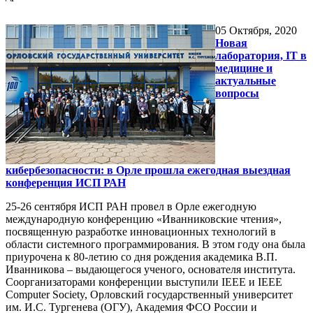
05
Октября, 2020
Новая
лаборатория, IT в
медицине и
актуальные
вопросы
кибербезопасности: в Орле прошла ежегодная выездная
конференция ИСП РАН
25-26 сентября ИСП РАН провел в Орле ежегодную
международную конференцию «Иванниковские чтения»,
посвященную разработке инновационных технологий в
области системного программирования. В этом году она была
приурочена к 80-летию со дня рождения академика В.П.
Иванникова – выдающегося ученого, основателя института.
Соорганизаторами конференции выступили IEEE и IEEE
Computer Society, Орловский государственный университет
им. И.С. Тургенева (ОГУ), Академия ФСО России и