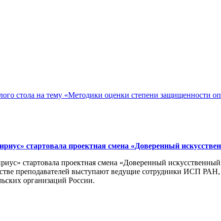
ого стола на тему «Методики оценки степени защищенности о
ириус» стартовала проектная смена «Доверенный искусстве
риус» стартовала проектная смена «Доверенный искусственный 
честве преподавателей выступают ведущие сотрудники ИСП РАН
льских организаций России.