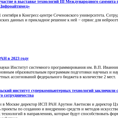
астие в выставке технологий III Международного саммита
«Цифроайтимед»
1 сентября в Конгресс-центре Сеченовского университета. Сотр
ских данных и прикладное решение к ней − сервис для нейросе
АН в 2023 году
науки Институт системного программирования им. В.П. Иванни
новным образовательным программам подготовки научных и науч
тных ассигнований федерального бюджета в количестве 2 мест.
ский институт суперкомпьютерных технологий заключили со
го сотрудничества
и в Москве директор ИСП РАН Арутюн Аветисян и директор Ц
ь проекты по созданию и внедрению средств и методов искусстве
технологий в направлениях, которые будут способствовать фо