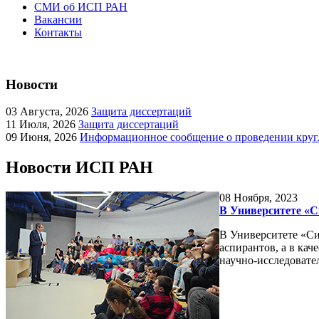
СМИ об ИСП РАН
Вакансии
Контакты
Новости
03
Августа, 2026
Защита диссертаций
11
Июля, 2026
Защита диссертаций
09
Июня, 2026
Информационное сообщение о проведении кругл
Новости ИСП РАН
08
Ноября, 2023
В Университете «С
В Университете «Си
аспирантов, а в ка
научно-исследовате