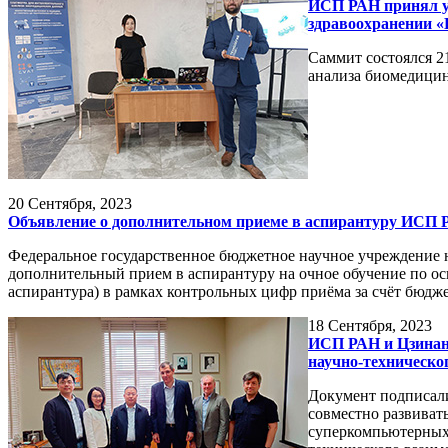
ИСП РАН принял уч
здравоохранении 
Саммит состоялся 2
анализа биомедицин
20
Сентября, 2023
Объявление о дополнительном приеме в аспирантуру ИСП Р
Федеральное государственное бюджетное научное учреждение 
дополнительный прием в аспирантуру на очное обучение по ос
аспирантура) в рамках контрольных цифр приёма за счёт бюдже
18
Сентября, 2023
ИСП РАН и Цзинань
научно-техническо
Документ подписал
совместно развиват
суперкомпьютерных 