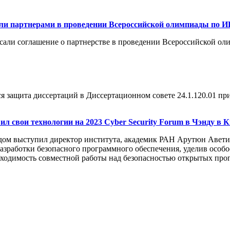
ли партнерами в проведении Всероссийской олимпиады по И
ли соглашение о партнерстве в проведении Всероссийской оли
ся защита диссертаций в Диссертационном совете 24.1.120.01 п
л свои технологии на 2023 Cyber Security Forum в Чэнду в К
ом выступил директор института, академик РАН Арутюн Аветис
азработки безопасного программного обеспечения, уделив особ
ходимость совместной работы над безопасностью открытых прог