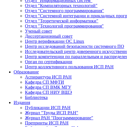
Отдел "Информационных систем"
Отдел "Компиляторных технологий"
Отдел "Системного программирования"
Отдел "Системной интеграции и прикладных прог
Отдел "Теоретической информатики"
Отдел "Технологий программирования"
Ученый совет
Диссертационный совет
Центр верификации ОС Linux
Центр исследований безопасности системного ПО
Исследовательский центр доверенного искусственн
Центр компетенции по параллельным и распредел
Орган по сертификации
Центр коллективного пользования ИСП РАН
Образование
Аспирантура ИСП РАН
Кафедра СП МФТИ
Кафедра СП ВМК МГУ
Кафедра СП НИУ ВШЭ
Библиотека
Издания
Публикации ИСП РАН
Журнал "Труды ИСП РАН"
Журнал РАН "Программирование"
Препринты ИСП РАН