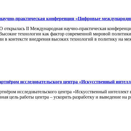
 научно-практическая конференция «Цифровые международн
О открылась II Международная научно-практическая конферен
Высокие технологии как фактор современной мировой политики
сии в контексте внедрения высоких технологий в политику на м
ртнёром исследовательского центра «Искусственный интелл
тнёром исследовательского центра «Искусственный интеллект в
вная цель работы центра – ускорить разработку и выведение на