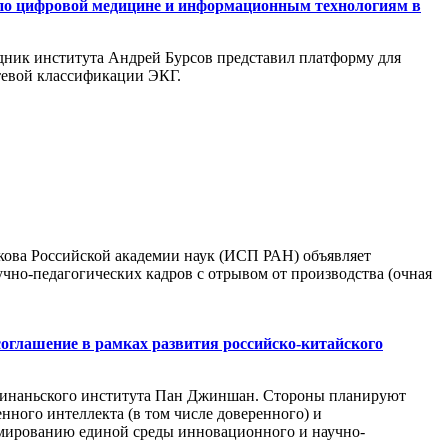
 по цифровой медицине и информационным технологиям в
удник института Андрей Бурсов представил платформу для
тевой классификации ЭКГ.
кова Российской академии наук (ИСП РАН) объявляет
но-педагогических кадров с отрывом от производства (очная
глашение в рамках развития российско-китайского
зинаньского института Пан Джиншан. Стороны планируют
нного интеллекта (в том числе доверенного) и
рмированию единой среды инновационного и научно-