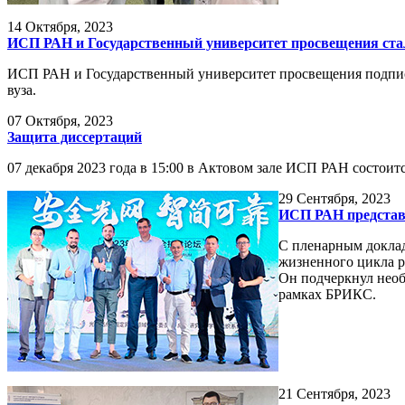
14
Октября, 2023
ИСП РАН и Государственный университет просвещения ста
ИСП РАН и Государственный университет просвещения подписа
вуза.
07
Октября, 2023
Защита диссертаций
07 декабря 2023 года в 15:00 в Актовом зале ИСП РАН состоит
29
Сентября, 2023
ИСП РАН представи
С пленарным доклад
жизненного цикла р
Он подчеркнул необ
рамках БРИКС.
21
Сентября, 2023