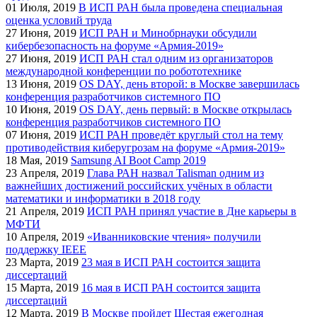
01
Июля, 2019
В ИСП РАН была проведена специальная
оценка условий труда
27
Июня, 2019
ИСП РАН и Минобрнауки обсудили
кибербезопасность на форуме «Армия-2019»
27
Июня, 2019
ИСП РАН стал одним из организаторов
международной конференции по робототехнике
13
Июня, 2019
OS DAY, день второй: в Москве завершилась
конференция разработчиков системного ПО
10
Июня, 2019
OS DAY, день первый: в Москве открылась
конференция разработчиков системного ПО
07
Июня, 2019
ИСП РАН проведёт круглый стол на тему
противодействия киберугрозам на форуме «Армия-2019»
18
Мая, 2019
Samsung AI Boot Camp 2019
23
Апреля, 2019
Глава РАН назвал Talisman одним из
важнейших достижений российских учёных в области
математики и информатики в 2018 году
21
Апреля, 2019
ИСП РАН принял участие в Дне карьеры в
МФТИ
10
Апреля, 2019
«Иванниковские чтения» получили
поддержку IEEE
23
Марта, 2019
23 мая в ИСП РАН состоится защита
диссертаций
15
Марта, 2019
16 мая в ИСП РАН состоится защита
диссертаций
12
Марта, 2019
В Москве пройдет Шестая ежегодная