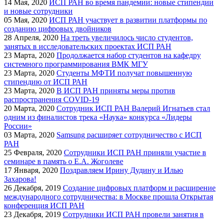
14
Мая, 2020
ИСП РАН во время пандемии: новые стипендии
и новые сотрудники
05
Мая, 2020
ИСП РАН участвует в развитии платформы по
созданию цифровых двойников
28
Апреля, 2020
На треть увеличилось число студентов,
занятых в исследовательских проектах ИСП РАН
23
Марта, 2020
Продолжается набор студентов на кафедру
системного программирования ВМК МГУ
23
Марта, 2020
Студенты МФТИ получат повышенную
стипендию от ИСП РАН
23
Марта, 2020
В ИСП РАН приняты меры против
распространения COVID-19
20
Марта, 2020
Сотрудник ИСП РАН Валерий Игнатьев стал
одним из финалистов трека «Наука» конкурса «Лидеры
России»
03
Марта, 2020
Samsung расширяет сотрудничество с ИСП
РАН
25
Февраля, 2020
Сотрудники ИСП РАН приняли участие в
семинаре в память о Е.А. Жоголеве
17
Января, 2020
Поздравляем Ирину Дудину и Илью
Захарова!
26
Декабря, 2019
Создание цифровых платформ и расширение
международного сотрудничества: в Москве прошла Открытая
конференция ИСП РАН
23
Декабря, 2019
Сотрудники ИСП РАН провели занятия в