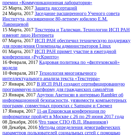
премии «Коммуникационная лаборатория»
25
Марта, 2017
Защита диссертаций
24
Марта, 2017
Заседание расширенного Ученого совета
Института, посвященное 80-летнему юбилею Е.М.
Лаврищевой
15
Марта, 2017
Текстерра и Талисман. Технологии ИСП РАН
изменят лицо Интернета
07
Марта, 2017
ИСП РАН обеспечил техническую поддержку
для проведения Олимпиады администраторов Linux
01
Марта, 2017
ИСП РАН примет участие в ежегодной
конференции «РусКрипто»
16
Февраля, 2017
Кадровая политика по «физтеховской»
модели
10
Февраля, 2017
Технология многоязычного
интеллектуального анализа текста «Текстерра»
27
Января, 2017
В ИСП РАН создают сертифицированную
программную платформу для гражданских самолётов
23
Января, 2017
Арутюн Аветисян в интервью Rambler об
информационной безопасности, уязвимости компьютерных
программ, совместных проектах с Samsung и Свемел
17
Января, 2017
11-ая Ершовская конференция по
информатике пройдёт в Москве с 26 по 29 июня 2017 года
08
Декабря, 2016
Что такое СПО (В.П. Иванников)
08
Декабря, 2016
Методы определения демографических
параметров пользователей социальных сетей с помощью