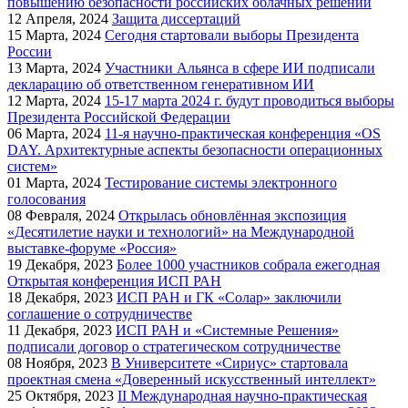
повышению безопасности российских облачных решений
12
Апреля, 2024
Защита диссертаций
15
Марта, 2024
Сегодня стартовали выборы Президента
России
13
Марта, 2024
Участники Альянса в сфере ИИ подписали
декларацию об ответственном генеративном ИИ
12
Марта, 2024
15-17 марта 2024 г. будут проводиться выборы
Президента Российской Федерации
06
Марта, 2024
11-я научно-практическая конференция «OS
DAY. Архитектурные аспекты безопасности операционных
систем»
01
Марта, 2024
Тестирование системы электронного
голосования
08
Февраля, 2024
Открылась обновлённая экспозиция
«Десятилетие науки и технологий» на Международной
выставке-форуме «Россия»
19
Декабря, 2023
Более 1000 участников собрала ежегодная
Открытая конференция ИСП РАН
18
Декабря, 2023
ИСП РАН и ГК «Солар» заключили
соглашение о сотрудничестве
11
Декабря, 2023
ИСП РАН и «Системные Решения»
подписали договор о стратегическом сотрудничестве
08
Ноября, 2023
В Университете «Сириус» стартовала
проектная смена «Доверенный искусственный интеллект»
25
Октября, 2023
II Международная научно-практическая