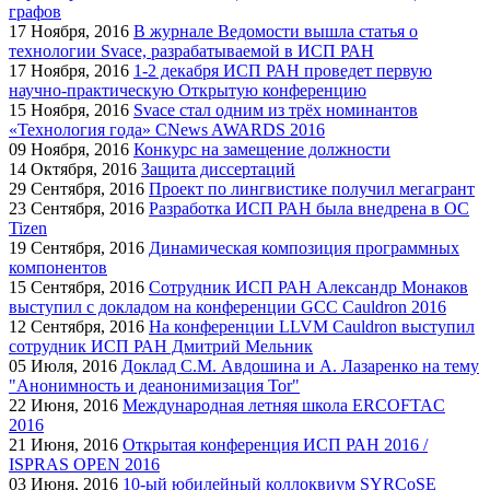
графов
17
Ноября, 2016
В журнале Ведомости вышла статья о
технологии Svace, разрабатываемой в ИСП РАН
17
Ноября, 2016
1-2 декабря ИСП РАН проведет первую
научно-практическую Открытую конференцию
15
Ноября, 2016
Svace стал одним из трёх номинантов
«Технология года» CNews AWARDS 2016
09
Ноября, 2016
Конкурс на замещение должности
14
Октября, 2016
Защита диссертаций
29
Сентября, 2016
Проект по лингвистике получил мегагрант
23
Сентября, 2016
Разработка ИСП РАН была внедрена в ОС
Tizen
19
Сентября, 2016
Динамическая композиция программных
компонентов
15
Сентября, 2016
Сотрудник ИСП РАН Александр Монаков
выступил с докладом на конференции GCC Cauldron 2016
12
Сентября, 2016
На конференции LLVM Cauldron выступил
сотрудник ИСП РАН Дмитрий Мельник
05
Июля, 2016
Доклад С.М. Авдошина и А. Лазаренко на тему
"Анонимность и деанонимизация Tor"
22
Июня, 2016
Международная летняя школа ERCOFTAC
2016
21
Июня, 2016
Открытая конференция ИСП РАН 2016 /
ISPRAS OPEN 2016
03
Июня, 2016
10-ый юбилейный коллоквиум SYRCoSE