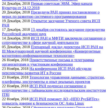
24
Декабря, 2018
Первая советская ЭВМ. Эфир канала
Культура от 24.12.2018
20
Декабря, 2018
Президиум РАН принял постановление о
мерах по развитию системного программирования
19
Декабря, 2018
Открытое заседание Ученого совета ИСП
РАН
17
Декабря, 2018
13 декабря состоялось заседание президиума
Российской академии наук
14
Декабря, 2018
ИСП РАН и МФТИ заключили соглашение о
сотрудничестве в сфере научной деятельности
05
Декабря, 2018
Пленарный доклад директора ИСП РАН на
III Международной научной конференции «Конвергентные
когнитивно-информационные технологии»
26
Ноября, 2018
Приветственные письма и телеграммы
организаторам и участникам конференции
23
Ноября, 2018
На конференции ИСП РАН обсудили
перспективы развития ИТ в России
23
Ноября, 2018
Технологии управления данными: стратегии,
платформы, инструменты и опыт реальных проектов
22
Ноября, 2018
ИСП РАН подписал соглашение о
сотрудничестве с тайваньским исследовательским институтом
ITRI
22
Ноября, 2018
ИСП РАН поможет АО «НПО РусБИТех»
повысить доверие к безопасности ОС Astra Linux
26
Октября, 2018
Сформирована программа Открытой