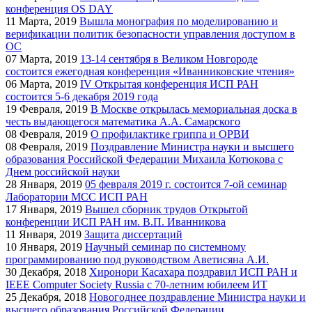
конференция OS DAY
11
Марта, 2019
Вышла монография по моделированию и
верификации политик безопасности управления доступом в
ОС
07
Марта, 2019
13-14 сентября в Великом Новгороде
состоится ежегодная конференция «Иванниковские чтения»
06
Марта, 2019
IV Открытая конференция ИСП РАН
состоится 5-6 декабря 2019 года
19
Февраля, 2019
В Москве открылась мемориальная доска в
честь выдающегося математика А.А. Самарского
08
Февраля, 2019
О профилактике гриппа и ОРВИ
08
Февраля, 2019
Поздравление Министра науки и высшего
образования Российской Федерации Михаила Котюкова с
Днем российской науки
28
Января, 2019
05 февраля 2019 г. состоится 7-ой семинар
Лаборатории МСС ИСП РАН
17
Января, 2019
Вышел сборник трудов Открытой
конференции ИСП РАН им. В.П. Иванникова
11
Января, 2019
Защита диссертаций
10
Января, 2019
Научный семинар по системному
программированию под руководством Аветисяна А.И.
30
Декабря, 2018
Хиронори Касахара поздравил ИСП РАН и
IEEE Computer Society Russia с 70-летним юбилеем ИТ
25
Декабря, 2018
Новогоднее поздравление Министра науки и
высшего образования Российской Федерации