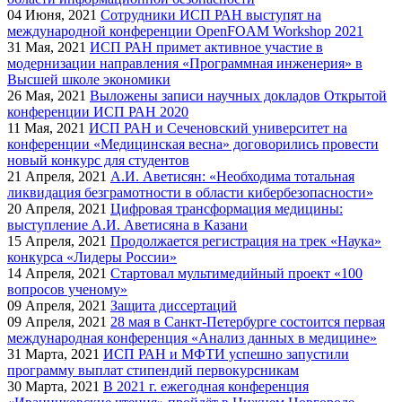
04
Июня, 2021
Сотрудники ИСП РАН выступят на
международной конференции OpenFOAM Workshop 2021
31
Мая, 2021
ИСП РАН примет активное участие в
модернизации направления «Программная инженерия» в
Высшей школе экономики
26
Мая, 2021
Выложены записи научных докладов Открытой
конференции ИСП РАН 2020
11
Мая, 2021
ИСП РАН и Сеченовский университет на
конференции «Медицинская весна» договорились провести
новый конкурс для студентов
21
Апреля, 2021
А.И. Аветисян: «Необходима тотальная
ликвидация безграмотности в области кибербезопасности»
20
Апреля, 2021
Цифровая трансформация медицины:
выступление А.И. Аветисяна в Казани
15
Апреля, 2021
Продолжается регистрация на трек «Наука»
конкурса «Лидеры России»
14
Апреля, 2021
Стартовал мультимедийный проект «100
вопросов ученому»
09
Апреля, 2021
Защита диссертаций
09
Апреля, 2021
28 мая в Санкт-Петербурге состоится первая
международная конференция «Анализ данных в медицине»
31
Марта, 2021
ИСП РАН и МФТИ успешно запустили
программу выплат стипендий первокурсникам
30
Марта, 2021
В 2021 г. ежегодная конференция