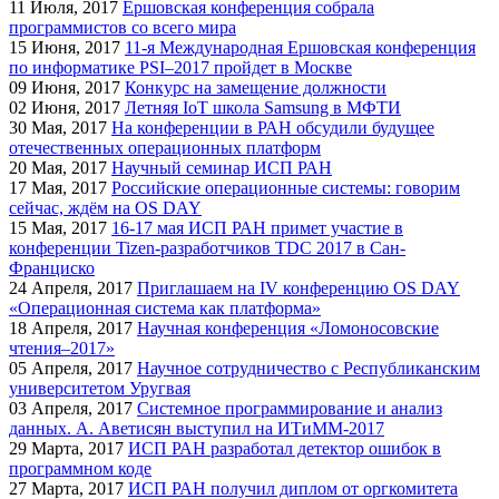
11
Июля, 2017
Ершовская конференция собрала
программистов со всего мира
15
Июня, 2017
11-я Международная Ершовская конференция
по информатике PSI–2017 пройдет в Москве
09
Июня, 2017
Конкурс на замещение должности
02
Июня, 2017
Летняя IoT школа Samsung в МФТИ
30
Мая, 2017
На конференции в РАН обсудили будущее
отечественных операционных платформ
20
Мая, 2017
Научный семинар ИСП РАН
17
Мая, 2017
Российские операционные системы: говорим
сейчас, ждём на OS DAY
15
Мая, 2017
16-17 мая ИСП РАН примет участие в
конференции Tizen-разработчиков TDC 2017 в Сан-
Франциско
24
Апреля, 2017
Приглашаем на IV конференцию OS DAY
«Операционная система как платформа»
18
Апреля, 2017
Научная конференция «Ломоносовские
чтения–2017»
05
Апреля, 2017
Научное сотрудничество с Республиканским
университетом Уругвая
03
Апреля, 2017
Системное программирование и анализ
данных. А. Аветисян выступил на ИТиММ-2017
29
Марта, 2017
ИСП РАН разработал детектор ошибок в
программном коде
27
Марта, 2017
ИСП РАН получил диплом от оргкомитета