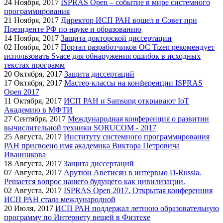
24
Ноября, 2017
ISPRAS Open – событие в мире системного
программирования
21
Ноября, 2017
Директор ИСП РАН вошел в Совет при
Президенте РФ по науке и образованию
14
Ноября, 2017
Защита докторской диссертации
02
Ноября, 2017
Портал разработчиков ОС Tizen рекомендует
использовать Svace для обнаружения ошибок в исходных
текстах программ
20
Октября, 2017
Защита диссертаций
17
Октября, 2017
Мастер-классы на конференции ISPRAS
Open 2017
11
Октября, 2017
ИСП РАН и Samsung открывают IoT
Академию в МФТИ
27
Сентября, 2017
Международная конференция о развитии
вычислительной техники SORUCOM - 2017
25
Августа, 2017
Институту системного программирования
РАН присвоено имя академика Виктора Петровича
Иванникова
18
Августа, 2017
Защита диссертаций
07
Августа, 2017
Арутюн Аветисян в интервью D-Russia.
Решается вопрос нашего будущего как цивилизации.
02
Августа, 2017
ISPRAS Open 2017. Открытая конференция
ИСП РАН стала международной
20
Июля, 2017
ИСП РАН поддержал летнюю образовательную
программу по Интернету вещей в Физтехе