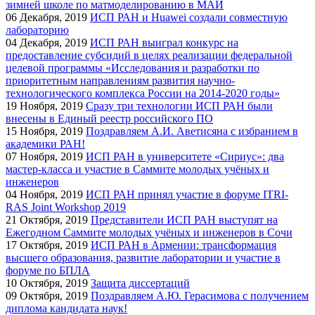
зимней школе по матмоделированию в МАИ
06
Декабря, 2019
ИСП РАН и Huawei создали совместную
лабораторию
04
Декабря, 2019
ИСП РАН выиграл конкурс на
предоставление субсидий в целях реализации федеральной
целевой программы «Исследования и разработки по
приоритетным направлениям развития научно-
технологического комплекса России на 2014-2020 годы»
19
Ноября, 2019
Сразу три технологии ИСП РАН были
внесены в Единый реестр российского ПО
15
Ноября, 2019
Поздравляем А.И. Аветисяна c избранием в
академики РАН!
07
Ноября, 2019
ИСП РАН в университете «Сириус»: два
мастер-класса и участие в Саммите молодых учёных и
инженеров
04
Ноября, 2019
ИСП РАН принял участие в форуме ITRI-
RAS Joint Workshop 2019
21
Октября, 2019
Представители ИСП РАН выступят на
Ежегодном Саммите молодых учёных и инженеров в Сочи
17
Октября, 2019
ИСП РАН в Армении: трансформация
высшего образования, развитие лаборатории и участие в
форуме по БПЛА
10
Октября, 2019
Защита диссертаций
09
Октября, 2019
Поздравляем А.Ю. Герасимова с получением
диплома кандидата наук!