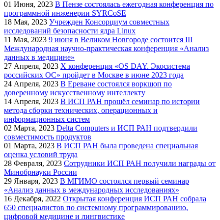
01
Июня, 2023
В Пензе состоялась ежегодная конференция по
программной инженерии SYRCoSE
18
Мая, 2023
Учрежден Консорциум совместных
исследований безопасности ядра Linux
11
Мая, 2023
9 июня в Великом Новгороде состоится III
Международная научно-практическая конференция «Анализ
данных в медицине»
27
Апреля, 2023
Х конференция «OS DAY. Экосистема
российских ОС» пройдет в Москве в июне 2023 года
24
Апреля, 2023
В Ереване состоялся воркшоп по
доверенному искусственному интеллекту
14
Апреля, 2023
В ИСП РАН прошёл семинар по истории
метода сборки технических, операционных и
информационных систем
02
Марта, 2023
Delta Computers и ИСП РАН подтвердили
совместимость продуктов
01
Марта, 2023
В ИСП РАН была проведена специальная
оценка условий труда
28
Февраля, 2023
Сотрудники ИСП РАН получили награды от
Минобрнауки России
29
Января, 2023
В МГИМО состоялся первый семинар
«Анализ данных в международных исследованиях»
16
Декабря, 2022
Открытая конференция ИСП РАН собрала
650 специалистов по системному программированию,
цифровой медицине и лингвистике