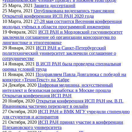
«Иванниковские чтения» пройдёт в Нижнем Новгороде
25
Марта, 2021
Защита диссертаций
25
Марта, 2021
Опубликована видеозапись трансляции
Открытой конференции ИСП РАН 2020 года
10
Марта, 2021
27-28 мая состоится Весенняя конференция
молодых учёных в области программной инженерии
19
Февраля, 2021
ИСП РАН и Мордовский госуниверситет
заключили соглашение об организации консорциума по
лингвистике и этногеномике
29
Января, 2021
ИСП РАН и Санкт-Петербургский
политехнический университет заключили соглашение о
сотрудничестве
14
Января, 2021
В ИСП РАН была проведена специальная
оценка условий труда
11
Января, 2021
Поздравляем Павла Довгалюка с победой на
конкурсе «ТехноТекст» на Хабре
24
Декабря, 2020
Цифровая медицина, искусственный
интеллект и безопасная разработка: в Москве прошла
Открытая конференция ИСП РАН
20
Ноября, 2020
Открытая конференция ИСП РАН им. В.П.
Иванникова частично переходит в онлайн
27
Октября, 2020
ИСП РАН и ВМК МГУ учредили стипендию
для студентов и аспирантов
21
Октября, 2020
ИСП РАН принял участие в конференции
Плехановского университета