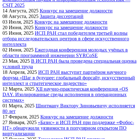
CSIT 2025
14
Августа, 2025
Конкурс на замещение должности
08
Августа, 2025
Защита диссертаций
03
Июля, 2025
Конкурс на замещение должности
20
Июня, 2025
Конкурс на замещение должности
05
Июня, 2025
ИСП РАН стал победителем третьей волны
отбора исследовательских центров в сфере искусственного
интеллекта
02
Июня, 2025
Ежегодная конференция молодых учёных в
области программной инженерии SYRCoSE
23
Мая, 2025
В ИСП РАН была проведена специальная оценка
условий труда
18
Апреля, 2025
ИСП РАН выступит партнёром научного
форума «Шаг в будущее: глобальный форсайт, искусственный
интеллект и стратегическое лидерство»
12
Марта, 2025
XII научно-практическая конференция «OS
DAY. Изолированные среды исполнения в операционных
системах»
01
Марта, 2025
Шнитману Виктору Зиновьевичу исполняется
80 лет
17
Февраля, 2025
Конкурс на замещение должности
27
Января, 2025
«Базис» и ИСП РАН при поддержке «Фобос-
НТ» обнаружили уязвимости в популярном открытом ПО
виртуализации