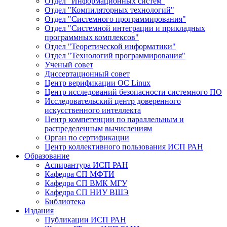
Отдел "Информационных систем"
Отдел "Компиляторных технологий"
Отдел "Системного программирования"
Отдел "Системной интеграции и прикладных
программных комплексов"
Отдел "Теоретической информатики"
Отдел "Технологий программирования"
Ученый совет
Диссертационный совет
Центр верификации ОС Linux
Центр исследований безопасности системного ПО
Исследовательский центр доверенного
искусственного интеллекта
Центр компетенции по параллельным и
распределенным вычислениям
Орган по сертификации
Центр коллективного пользования ИСП РАН
Образование
Аспирантура ИСП РАН
Кафедра СП МФТИ
Кафедра СП ВМК МГУ
Кафедра СП НИУ ВШЭ
Библиотека
Издания
Публикации ИСП РАН