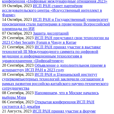
конференция «Цифровые международные отношения 2023»
19
Октября, 2023
ИСП РАН станет партнёром
исследовательского центра «Искусственный интеллект в
Фарме»
14
Октября, 2023
ИСП РАН и Государственный университет
просвещения стали партнерами в проведении Всероссийской
олимпиады по ИИ
07
Октября, 2023
Защита диссертаций
29
Сентября, 2023
ИСП РАН представил свои технологии на
2023 Cyber Security Forum в Чэнду в Китае
21
Сентября, 2023
ИСП РАН принял участие в выставке
технологий III Международного саммита по цифровой
медицине и информационным технологиям в
здравоохранении «Цифроайтимед»
20
Сентября, 2023
Объявление о дополнительном приеме в
аспирантуру ИСП РАН в 2023 году
18
Сентября, 2023
ИСП РАН и Цзинаньский институт
суперкомпьютерных технологий заключили соглашение в
рамках развития российско-китайского научно-технического
сотрудничества
08
Сентября, 2023
Напоминаем, что в Москве начались
выборы Мэра
06
Сентября, 2023
Открытая конференция ИСП РАН
состоится 4-5 декабря
21
Августа, 2023
ИСП РАН принял участие в форуме