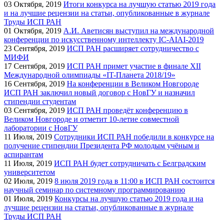
03
Октября, 2019
Итоги конкурса на лучшую статью 2019 года
и на лучшие рецензии на статьи, опубликованные в журнале
Труды ИСП РАН
01
Октября, 2019
А.И. Аветисян выступил на международной
конференции по искусственному интеллекту IC-AIAI-2019
23
Сентября, 2019
ИСП РАН расширяет сотрудничество с
МИФИ
17
Сентября, 2019
ИСП РАН примет участие в финале XII
Международной олимпиады «IT-Планета 2018/19»
16
Сентября, 2019
На конференции в Великом Новгороде
ИСП РАН заключил новый договор с НовГУ и назначил
стипендии студентам
03
Сентября, 2019
ИСП РАН проведёт конференцию в
Великом Новгороде и отметит 10-летие совместной
лаборатории с НовГУ
11
Июля, 2019
Сотрудники ИСП РАН победили в конкурсе на
получение стипендии Президента РФ молодым учёным и
аспирантам
11
Июля, 2019
ИСП РАН будет сотрудничать с Белградским
университетом
02
Июля, 2019
8 июля 2019 года в 11:00 в ИСП РАН состоится
научный семинар по системному программированию
01
Июля, 2019
Конкурсы на лучшую статью 2019 года и на
лучшие рецензии на статьи, опубликованные в журнале
Труды ИСП РАН