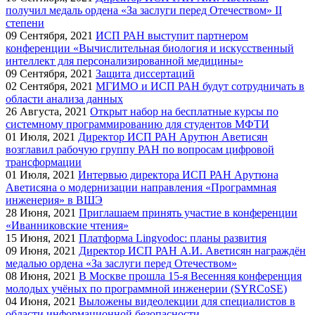
получил медаль ордена «За заслуги перед Отечеством» II
степени
09
Сентября, 2021
ИСП РАН выступит партнером
конференции «Вычислительная биология и искусственный
интеллект для персонализированной медицины»
09
Сентября, 2021
Защита диссертаций
02
Сентября, 2021
МГИМО и ИСП РАН будут сотрудничать в
области анализа данных
26
Августа, 2021
Открыт набор на бесплатные курсы по
системному программированию для студентов МФТИ
01
Июля, 2021
Директор ИСП РАН Арутюн Аветисян
возглавил рабочую группу РАН по вопросам цифровой
трансформации
01
Июля, 2021
Интервью директора ИСП РАН Арутюна
Аветисяна о модернизации направления «Программная
инженерия» в ВШЭ
28
Июня, 2021
Приглашаем принять участие в конференции
«Иванниковские чтения»
15
Июня, 2021
Платформа Lingvodoc: планы развития
09
Июня, 2021
Директор ИСП РАН А.И. Аветисян награждён
медалью ордена «За заслуги перед Отечеством»
08
Июня, 2021
В Москве прошла 15-я Весенняя конференция
молодых учёных по программной инженерии (SYRCoSE)
04
Июня, 2021
Выложены видеолекции для специалистов в
области информационной безопасности