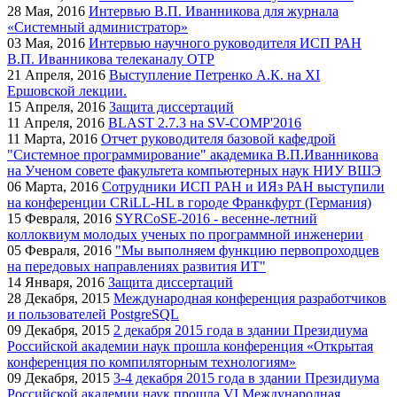
28
Мая, 2016
Интервью В.П. Иванникова для журнала
«Системный администратор»
03
Мая, 2016
Интервью научного руководителя ИСП РАН
В.П. Иванникова телеканалу ОТР
21
Апреля, 2016
Выступление Петренко А.К. на XI
Ершовской лекции.
15
Апреля, 2016
Защита диссертаций
11
Апреля, 2016
BLAST 2.7.3 на SV-COMP'2016
11
Марта, 2016
Отчет руководителя базовой кафедрой
"Системное программирование" академика В.П.Иванникова
на Ученом совете факультета компьютерных наук НИУ ВШЭ
06
Марта, 2016
Сотрудники ИСП РАН и ИЯз РАН выступили
на конференции CRiLL-HL в городе Франкфурт (Германия)
15
Февраля, 2016
SYRCoSE-2016 - весенне-летний
коллоквиум молодых ученых по программной инженерии
05
Февраля, 2016
"Мы выполняем функцию первопроходцев
на передовых направлениях развития ИТ"
14
Января, 2016
Защита диссертаций
28
Декабря, 2015
Международная конференция разработчиков
и пользователей PostgreSQL
09
Декабря, 2015
2 декабря 2015 года в здании Президиума
Российской академии наук прошла конференция «Открытая
конференция по компиляторным технологиям»
09
Декабря, 2015
3-4 декабря 2015 года в здании Президиума
Российской академии наук прошла VI Международная