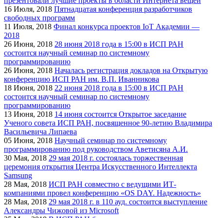
презентовали лучшие проекты в области Интернета вещей
16
Июля, 2018
Пятнадцатая конференция разработчиков
свободных программ
11
Июля, 2018
Финал конкурса проектов IoT Академии —
2018
26
Июня, 2018
28 июня 2018 года в 15:00 в ИСП РАН
состоится научный семинар по системному
программированию
26
Июня, 2018
Началась регистрация докладов на Открытую
конференцию ИСП РАН им. В.П. Иванникова
18
Июня, 2018
22 июня 2018 года в 15:00 в ИСП РАН
состоится научный семинар по системному
программированию
13
Июня, 2018
14 июня состоится Открытое заседание
Ученого совета ИСП РАН, посвященное 90-летию Владимира
Васильевича Липаева
05
Июня, 2018
Научный семинар по системному
программированию под руководством Аветисяна А.И.
30
Мая, 2018
29 мая 2018 г. состоялась торжественная
церемония открытия Центра Искусственного Интеллекта
Samsung
28
Мая, 2018
ИСП РАН совместно с ведущими ИТ-
компаниями провел конференцию «OS DAY. Надежность»
28
Мая, 2018
29 мая 2018 г. в 110 ауд. состоится выступление
Александры Чижовой из Microsoft