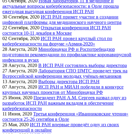
05
Октября, 2020
Новая лаборатория, IT в медицине и
актуальные вопросы кибербезопасности: в Орле прошла
ежегодная выездная конференция ИСП РАН
30
Сентября, 2020
ИСП РАН примет участие в создании
цифровой платформы для медицинского научного центра
22
Сентября, 2020
Открытая конференция ИСП РАН
состоится 10-11 декабря в Москве
02
Сентября, 2020
ИСП РАН провел круглый стол по
кибербезопасности на форуме «Армия-2020»
28
Августа, 2020
Минобрнауки РФ и Роспотребнадзор
подготовили рекомендации по профилактике коронавирусной
инфекции в вузах
28
Августа, 2020
В ИСП РАН состоялись выборы директора
27
Августа, 2020
Лаборатория СПО ЦМТС проведет трек на
Всероссийской конференции молодых учёных-механиков
13
Августа, 2020
Выборы директора ИСП РАН
07
Августа, 2020
ИСП РАН и МИАН победили в конкурсе
крупных научных проектов от Минобрнауки РФ
25
Июня, 2020
Президент РАН А.М. Сергеев назвал одну из
разработок ИСП РАН важным вкладом в обеспечение
кибербезопасности
11
Июня, 2020
Третья конференция «Иванниковские чтения»
состоится 25-26 сентября в Орле
25
Мая, 2020
ИСП РАН впервые проведёт одну из своих
конференций в онлайне