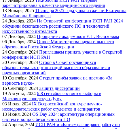
17
Января, 2025
Технология ИСП РАН впервые
зарегистрирована в качестве медицинского изделия
13
Января, 2025
11 января 2025 года ушла из жизни Екатерина
Михайловна Лаврищева
24
Декабря, 2024
На Открытой конференции ИСП РАН 2024
обсудили безопасность российского ПО и технологий
искусственного интеллекта
07
Декабря, 2024
Прощание с академиком Е.П. Велиховым
06
Декабря, 2024
Опрос Министерства науки и высшего
образования Российской Федерации
24
Сентября, 2024
Приглашаем принять участие в Открытой
конференции ИСП РАН
20
Сентября, 2024
Отбор в Совет обучающихся
образовательных организаций высшего образования и
научных организаций
19
Сентября, 2024
Открыт приём заявок на премию «За
верность науке»
16
Сентября, 2024
Защита диссертаций
19
Августа, 2024
6-8 сентября состоятся выборы в
Московскую городскую Думу
03
Июля, 2024
IX Всероссийский конкурс научно-
исследовательских работ студентов и аспирантов
13
Июня, 2024
OS Day 2024: архитектура операционных
систем и вопрос безопасности ПО
24
Апреля, 2024
ИСП РАН и «Базис» расширяют работу по