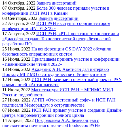
14
Октября, 2022
Защита диссертаций
07
Октября, 2022
Более 300 человек приняли участие в
конференции ИСП РАН в Казани
08
Сентября, 2022
Защита диссертаций
22
Августа, 2022
ИСП РАН выступит соорганизатором
конференции «INTELS’22»
17
Августа, 2022
ИСП РАН, «РТ-Проектные технологии» и
«Диасофт» создали Технологический центр безопасной
разработки ПО
25
Июля, 2022
На конференции OS DAY 2022 обсудили
безопасность операционных систем
16
Июля, 2022
Приглашаем принять участие в конференции
«Иванниковские чтения 2022»
13
Июля, 2022
Академик А.И. Аветисян дал интервью
Порталу МГИМО о сотрудничестве с Университетом
12
Июля, 2022
ИСП РАН начинает совместный проект с РАУ
и компанией «Антиплагиат»
11
Июля, 2022
Магистратура ИСП РАН + МГИМО МИД
России: подробности
27
Июня, 2022
АРПП «Отечественный софт» и ИСП РАН
подписали Меморандум о сотрудничестве
07
Июня, 2022
ИСП РАН примет участие в создании Дизайн-
центра микроэлектроники полного цикла
14
Апреля, 2022
Поздравляем А.А. Белеванцева с
присвоением почетного звания «Профессор РАН»