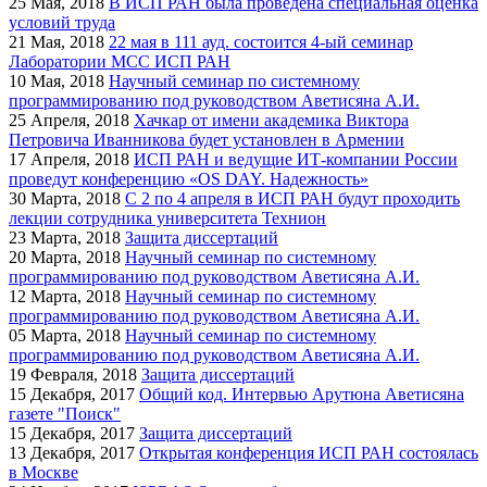
25
Мая, 2018
В ИСП РАН была проведена специальная оценка
условий труда
21
Мая, 2018
22 мая в 111 ауд. состоится 4-ый семинар
Лаборатории МСС ИСП РАН
10
Мая, 2018
Научный семинар по системному
программированию под руководством Аветисяна А.И.
25
Апреля, 2018
Хачкар от имени академика Виктора
Петровича Иванникова будет установлен в Армении
17
Апреля, 2018
ИСП РАН и ведущие ИТ-компании России
проведут конференцию «OS DAY. Надежность»
30
Марта, 2018
С 2 по 4 апреля в ИСП РАН будут проходить
лекции сотрудника университета Технион
23
Марта, 2018
Защита диссертаций
20
Марта, 2018
Научный семинар по системному
программированию под руководством Аветисяна А.И.
12
Марта, 2018
Научный семинар по системному
программированию под руководством Аветисяна А.И.
05
Марта, 2018
Научный семинар по системному
программированию под руководством Аветисяна А.И.
19
Февраля, 2018
Защита диссертаций
15
Декабря, 2017
Общий код. Интервью Арутюна Аветисяна
газете "Поиск"
15
Декабря, 2017
Защита диссертаций
13
Декабря, 2017
Открытая конференция ИСП РАН состоялась
в Москве