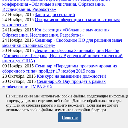
конференция «Облачные вычисления. Образование.
Исследования. Разработка»
27
Ноября, 2015
Защита диссертаций
24
Ноября, 2015
Открытая конференция по компиляторным
технологиям
24
Ноября, 2015
Конференция «Облачные вычисления.
Образование. Исследования. Разработка»
24
Ноября, 2015
Семинар «Свободное ПО для решения задач
механики сплошных сред»
20
Ноября, 2015
Лекция профессора Заиналабедина Наваби
(Университет Тегерана, Иран / Вустерский политехнический
институт, США)
09
Ноября, 2015
Семинар «Парадигмы программирования
сборочного типа» пройдёт 17 ноября 2015 года
23
Октября, 2015
Конкурс на замещение должностей
20
Октября, 2015
Семинар OS Day пройдёт в рамках
конференции TMPA 2015
14
Октября, 2015
Координационное совещание Российско-
На нашем сайте мы используем cookie файлы, содержащие информа
французской научной лаборатории Qualipso
о предыдущих посещениях веб-сайта. Данные обрабатываются для
12
Октября, 2015
В Москве состоялся пятый Linux Driver
улучшения качества работы нашего веб-сайта. Если вы не хотите
Verification Workshop
использовать cookie файлы, измените настройки браузера.
01
Октября, 2015
10 лет Центра верификации ОС Linux
22
Сентября, 2015
Презентация базовой кафедры ИСП РАН
Понятно
факультета компьютерных наук
21
Сентября, 2015
21 сентября 2015 года ушел из жизни