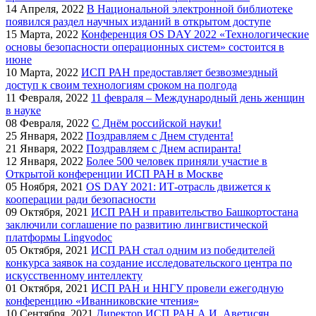
14
Апреля, 2022
В Национальной электронной библиотеке
появился раздел научных изданий в открытом доступе
15
Марта, 2022
Конференция OS DAY 2022 «Технологические
основы безопасности операционных систем» состоится в
июне
10
Марта, 2022
ИСП РАН предоставляет безвозмездный
доступ к своим технологиям сроком на полгода
11
Февраля, 2022
11 февраля – Международный день женщин
в науке
08
Февраля, 2022
С Днём российской науки!
25
Января, 2022
Поздравляем с Днем студента!
21
Января, 2022
Поздравляем с Днем аспиранта!
12
Января, 2022
Более 500 человек приняли участие в
Открытой конференции ИСП РАН в Москве
05
Ноября, 2021
OS DAY 2021: ИТ-отрасль движется к
кооперации ради безопасности
09
Октября, 2021
ИСП РАН и правительство Башкортостана
заключили соглашение по развитию лингвистической
платформы Lingvodoc
05
Октября, 2021
ИСП РАН стал одним из победителей
конкурса заявок на создание исследовательского центра по
искусственному интеллекту
01
Октября, 2021
ИСП РАН и ННГУ провели ежегодную
конференцию «Иванниковские чтения»
10
Сентября, 2021
Директор ИСП РАН А.И. Аветисян