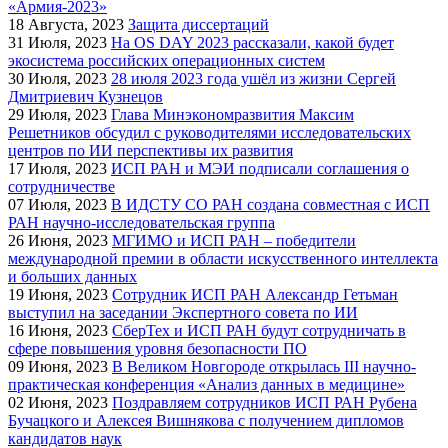
«Армия-2023»
18
Августа, 2023
Защита диссертаций
31
Июля, 2023
На OS DAY 2023 рассказали, какой будет
экосистема российских операционных систем
30
Июля, 2023
28 июля 2023 года ушёл из жизни Сергей
Дмитриевич Кузнецов
29
Июля, 2023
Глава Минэкономразвития Максим
Решетников обсудил с руководителями исследовательских
центров по ИИ перспективы их развития
17
Июля, 2023
ИСП РАН и МЭИ подписали соглашения о
сотрудничестве
07
Июля, 2023
В ИДСТУ СО РАН создана совместная с ИСП
РАН научно-исследовательская группа
26
Июня, 2023
МГИМО и ИСП РАН – победители
международной премии в области искусственного интеллекта
и больших данных
19
Июня, 2023
Сотрудник ИСП РАН Александр Гетьман
выступил на заседании Экспертного совета по ИИ
16
Июня, 2023
СберТех и ИСП РАН будут сотрудничать в
сфере повышения уровня безопасности ПО
09
Июня, 2023
В Великом Новгороде открылась III научно-
практическая конференция «Анализ данных в медицине»
02
Июня, 2023
Поздравляем сотрудников ИСП РАН Рубена
Бучацкого и Алексея Вишнякова с получением дипломов
кандидатов наук